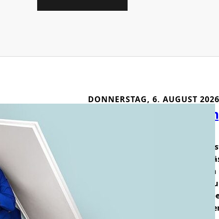
DONNERSTAG, 6. AUGUST 202
Kabarett in Kreuzlin
Festival
Das KIK-Festival schlägt im Herbs
21. Oktober bis 13. November präs
Kabarettfestival noch einmal e
Künstler:innen aus der Schweiz
Gleichzeitig markiert die Ausgab
letzte KIK-Festival in seiner bish