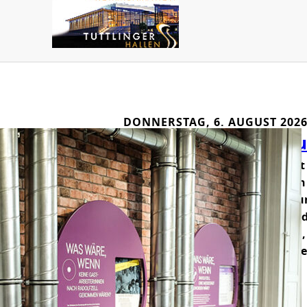
DONNERSTAG, 6. AUGUST 202
Was wird künftig au
In der Villa Bosch in Radolfzell is
anders?“ zu sehen. Sie wurde vo
Technik, Wirtschaft und Gestalt
Konstanz entwickelt und ist Teil 
Besucher*innen sind eingeladen, 
zu Gegenwart und Zukunft zu ste