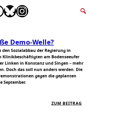
CEBOOK
BLUESKY
INSTAGRAM
oße Demo-Welle?
en den Sozialabbau der Regierung in
n Klinikbeschäftigten am Bodenseeufer
r Linken in Konstanz und Singen – mehr
en. Doch das soll nun anders werden. Die
Demonstrationen gegen die geplanten
e September.
:
ZUM BEITRAG
K