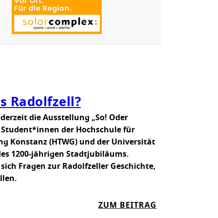
P
O
R
T
R
A
D
-
6
M
s Radolfzell?
I
t derzeit die Ausstellung „So! Oder
E
n Student*innen der Hochschule für
T
ung Konstanz (HTWG) und der Universität
S
des 1200-jährigen Stadtjubiläums.
Y
sich Fragen zur Radolfzeller Geschichte,
S
llen.
T
E
:
ZUM BEITRAG
M
W