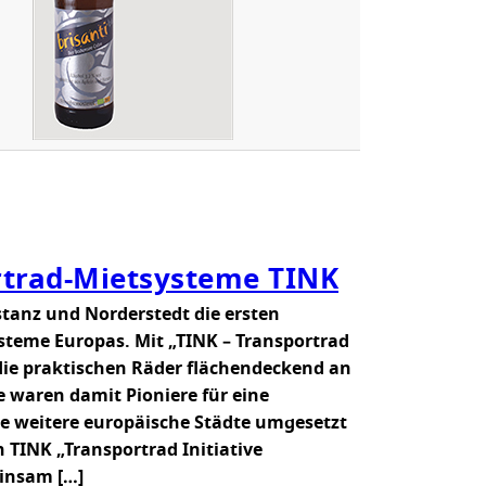
E
M
O
-
W
E
L
L
E
?
rtrad-Mietsysteme TINK
stanz und Norderstedt die ersten
steme Europas. Mit „TINK – Transportrad
die praktischen Räder flächendeckend an
e waren damit Pioniere für eine
ele weitere europäische Städte umgesetzt
 TINK „Transportrad Initiative
insam […]