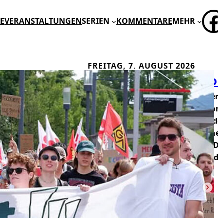
FA
E
VERANSTALTUNGEN
SERIEN
KOMMENTARE
MEHR
FREITAG, 7. AUGUST 2026
Kommt jetzt die gr
Bisher hielt sich der Protest geg
Grenzen: Eine einsame Aktion vo
und zwei kleine Kundgebungen de
war da nicht in den letzten Woch
Gewerkschaften planen endlich 
Maßnahmen – allerdings erst End
2 KOMMENTARE