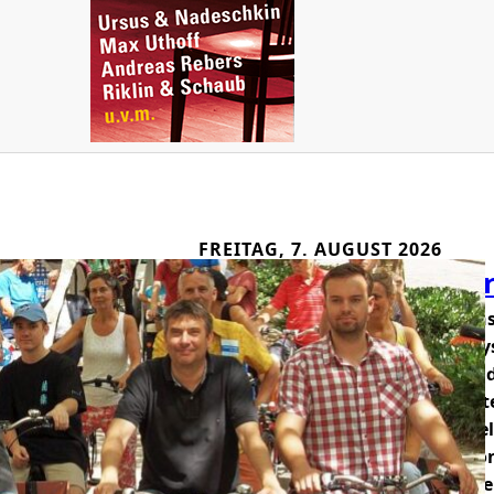
FREITAG, 7. AUGUST 2026
Zehn Jahre Transpo
Vor zehn Jahren starteten in Kon
öffentlichen Transportrad-Mietsy
für Alle“ stellten die Kommunen 
Mietstationen bereit. Diese Städt
Entwicklung, die mittlerweile vi
haben. Hierzu eine Mitteilung von
Nachhaltiger Kommunen“: Geme