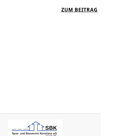
:
ZUM BEITRAG
K
A
B
A
R
E
T
T
I
N
K
R
E
U
Z
L