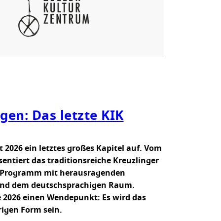
D
O
L
F
Z
E
L
L
6
?
gen: Das letzte KIK
t 2026 ein letztes großes Kapitel auf. Vom
entiert das traditionsreiche Kreuzlinger
in Programm mit herausragenden
 und dem deutschsprachigen Raum.
e 2026 einen Wendepunkt: Es wird das
erigen Form sein.