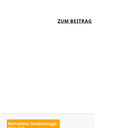
:
ZUM BEITRAG
Z
E
H
N
J
A
H
R
E
T
R
A
N
S