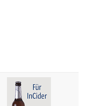
O
M
M
T
J
E
T
Z
T
D
I
E
G
R
O
SS
E
D