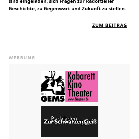
sind eingeladen, sich Fragen zur Radolfzeller
Geschichte, zu Gegenwart und Zukunft zu stellen.
:
ZUM BEITRAG
W
A
S
W
WERBUNG
I
R
D
K
Ü
N
F
T
I
G
A