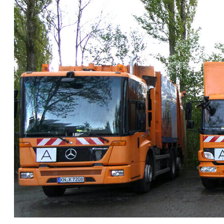
E
C
K
E