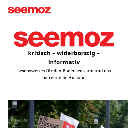
Zum
Inhalt
springen
kritisch – widerborstig –
informativ
Lesenswertes für den Bodenseeraum und das
befreundete Ausland