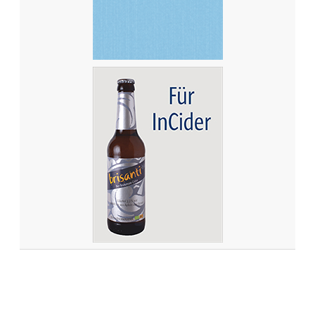
W
E
L
L
E
?