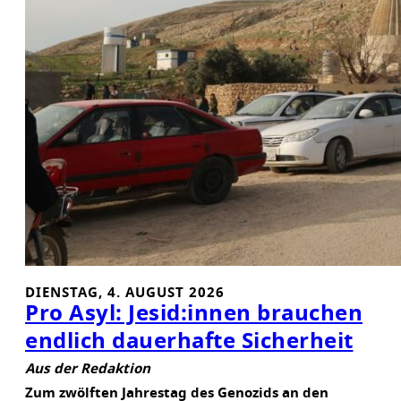
P
R
E
S
S
B
A
R
M
A
C
H
T
DIENSTAG, 4. AUGUST 2026
Pro Asyl: Jesid:innen brauchen
endlich dauerhafte Sicherheit
Aus der Redaktion
Zum zwölften Jahrestag des Genozids an den