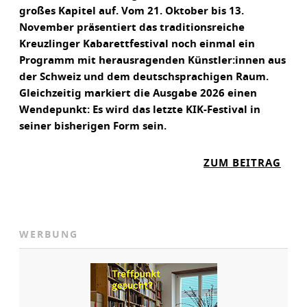
großes Kapitel auf. Vom 21. Oktober bis 13.
November präsentiert das traditionsreiche
Kreuzlinger Kabarettfestival noch einmal ein
Programm mit herausragenden Künstler:innen aus
der Schweiz und dem deutschsprachigen Raum.
Gleichzeitig markiert die Ausgabe 2026 einen
Wendepunkt: Es wird das letzte KIK-Festival in
seiner bisherigen Form sein.
:
ZUM BEITRAG
K
A
B
A
WERBUNG
R
E
T
T