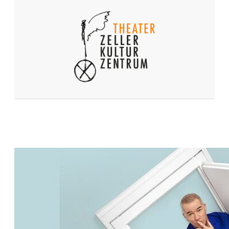
U
S
R
A
D
O
L
F
Z
E
L
L
?