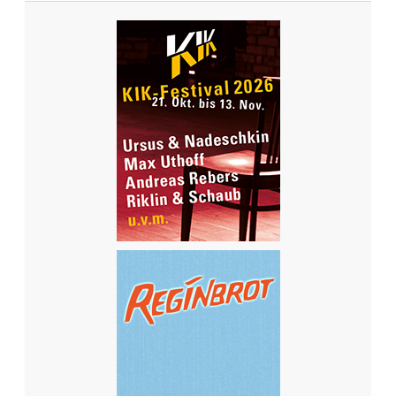
J
E
T
Z
T
D
I
E
G
R
O
SS
E
D
E
M
O
-