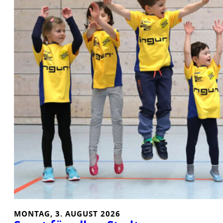
I
D
:
I
N
N
E
N
B
R
A
U
C
H
E
N
E
N
MONTAG, 3. AUGUST 2026
D