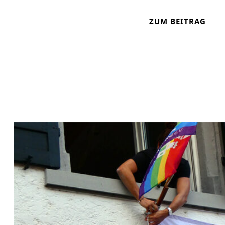
W
E
:
ZUM BEITRAG
I
U
T
N
E
F
R
E
F
R
Ö
T
R
I
D
G
E
E
R
R
N
Ä
U
M
E
Ö
F