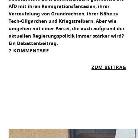
AfD mit ihren Remigrationsfantasien, ihrer
Verteufelung von Grundrechten, ihrer Nähe zu
Tech-Oligarchen und Kriegstreibern. Aber wie
umgehen mit einer Partei, die auch aufgrund der
aktuellen Regierungspolitik immer stärker wird?
Ein Debattenbeitrag.
7 KOMMENTARE
:
ZUM BEITRAG
W
I
E
S
I
N
N
V
O