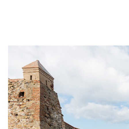
R
R
T
Ü
M
E
R
B
E
I
D
E
R
A
B
F
A
L
L