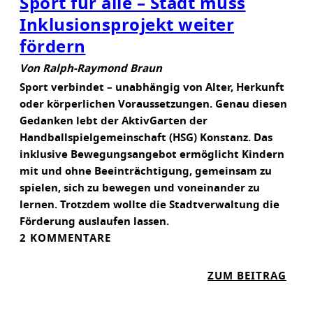
Sport für alle – Stadt muss
L
Inklusionsprojekt weiter
I
C
fördern
H
Von Ralph-Raymond Braun
D
Sport verbindet – unabhängig von Alter, Herkunft
A
oder körperlichen Voraussetzungen. Genau diesen
U
Gedanken lebt der AktivGarten der
E
Handballspielgemeinschaft (HSG) Konstanz. Das
R
inklusive Bewegungsangebot ermöglicht Kindern
H
mit und ohne Beeinträchtigung, gemeinsam zu
A
spielen, sich zu bewegen und voneinander zu
F
lernen. Trotzdem wollte die Stadtverwaltung die
T
Förderung auslaufen lassen.
E
2 KOMMENTARE
S
I
:
ZUM BEITRAG
C
S
H
P
E