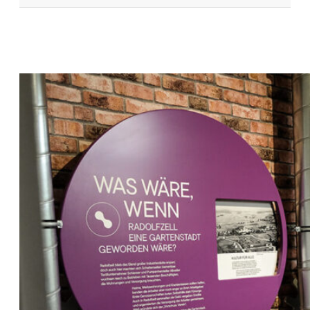
T
R
A
D
-
M
I
E
T
S
Y
S
T
E
M
E
T
I
N