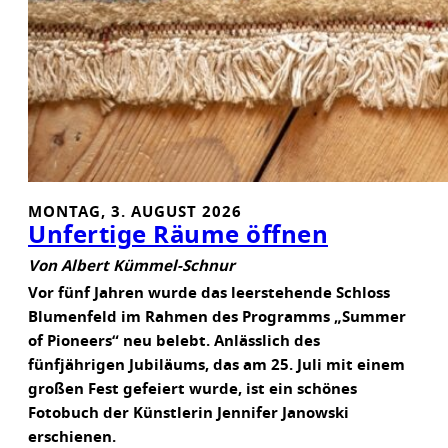
S
S
I
N
K
L
U
S
I
MONTAG, 3. AUGUST 2026
O
Unfertige Räume öffnen
N
S
Von Albert Kümmel-Schnur
P
Vor fünf Jahren wurde das leerstehende Schloss
R
Blumenfeld im Rahmen des Programms „Summer
O
of Pioneers“ neu belebt. Anlässlich des
J
fünfjährigen Jubiläums, das am 25. Juli mit einem
E
großen Fest gefeiert wurde, ist ein schönes
K
Fotobuch der Künstlerin Jennifer Janowski
T
erschienen.