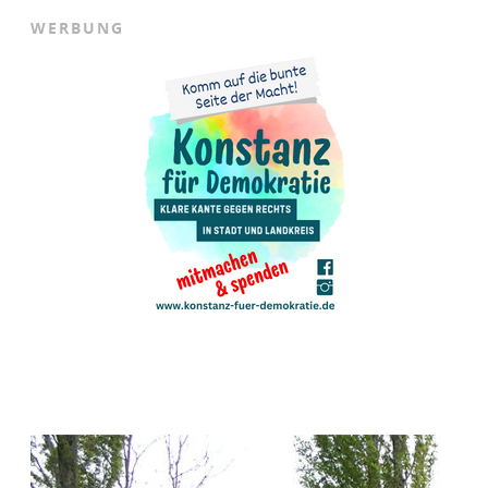
D
WERBUNG
E
R
H
E
I
M
A
T
D
E
R
H
E
U
S
C
H
R