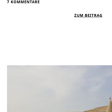
7 KOMMENTARE
C
H
:
ZUM BEITRAG
T
W
I
A
G
R
U
M
S
I
C
H
D
I
E
E
U
E
R