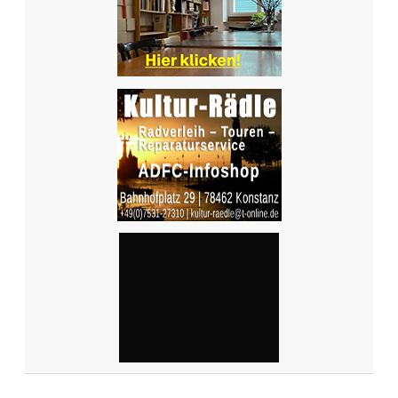
I
N
K
R
E
U
Z
L
I
N
G
E
N
:
D
A
S
L
E