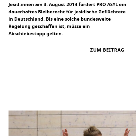
Jesid:innen am 3. August 2014 fordert PRO ASYL ein
dauerhaftes Bleiberecht für jesidische Geflüchtete
in Deutschland. Bis eine solche bundesweite
Regelung geschaffen ist, müsse ein
Abschiebestopp gelten.
:
ZUM BEITRAG
P
R
O
A
S
Y
L
:
J
E
S