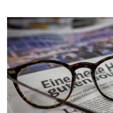
T
Z
T
E
K
I
K
F
E
S
T
I
V
A
L