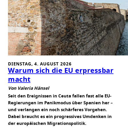
T
R
E
N
N
U
N
G
:
DIENSTAG, 4. AUGUST 2026
S
Warum sich die EU erpressbar
O
macht
G
E
Von Valeria Hänsel
H
Seit den Ereignissen in Ceuta fallen fast alle EU-
T
Regierungen im Panikmodus über Spanien her –
’
und verlangen ein noch schärferes Vorgehen.
S
Dabei braucht es ein progressives Umdenken in
R
der europäischen Migrationspolitik.
I