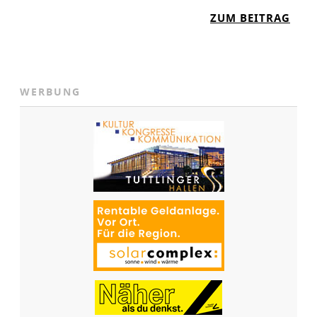
:
ZUM BEITRAG
Z
E
H
N
WERBUNG
J
A
H
R
E
T
R
A
N
S
P
O
R