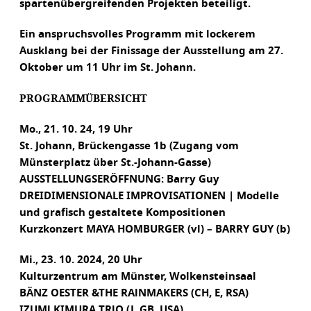
spartenübergreifenden Projekten beteiligt.
Ein anspruchsvolles Programm mit lockerem
Ausklang bei der Finissage der Ausstellung am 27.
Oktober um 11 Uhr im St. Johann.
PROGRAMMÜBERSICHT
Mo., 21. 10. 24, 19 Uhr
St. Johann, Brückengasse 1b (Zugang vom
Münsterplatz über St.-Johann-Gasse)
AUSSTELLUNGSERÖFFNUNG: Barry Guy
DREIDIMENSIONALE IMPROVISATIONEN | Modelle
und grafisch gestaltete Kompositionen
Kurzkonzert MAYA HOMBURGER (vl) – BARRY GUY (b)
Mi., 23. 10. 2024, 20 Uhr
Kulturzentrum am Münster, Wolkensteinsaal
BÄNZ OESTER &THE RAlNMAKERS (CH, E, RSA)
IZUMl KIMURA TRlO (J, GB, USA)