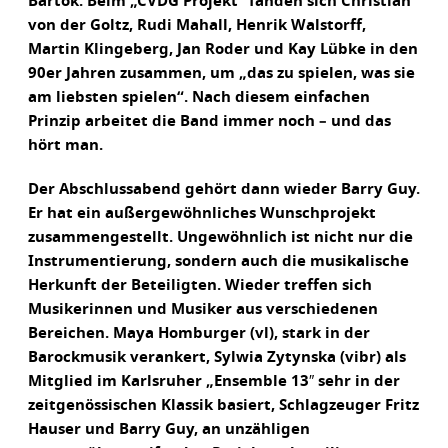
Bartok. Beim „CVDG Projekt“ fanden sich Christian
von der Goltz, Rudi Mahall, Henrik Walstorff,
Martin Klingeberg, Jan Roder und Kay Lübke in den
90er Jahren zusammen, um „das zu spielen, was sie
am liebsten spielen“. Nach diesem einfachen
Prinzip arbeitet die Band immer noch – und das
hört man.
Der Abschlussabend gehört dann wieder Barry Guy.
Er hat ein außergewöhnliches Wunschprojekt
zusammengestellt. Ungewöhnlich ist nicht nur die
Instrumentierung, sondern auch die musikalische
Herkunft der Beteiligten. Wieder treffen sich
Musikerinnen und Musiker aus verschiedenen
Bereichen. Maya Homburger (vl), stark in der
Barockmusik verankert, Sylwia Zytynska (vibr) als
Mitglied im Karlsruher „Ensemble 13″ sehr in der
zeitgenössischen Klassik basiert, Schlagzeuger Fritz
Hauser und Barry Guy, an unzähligen