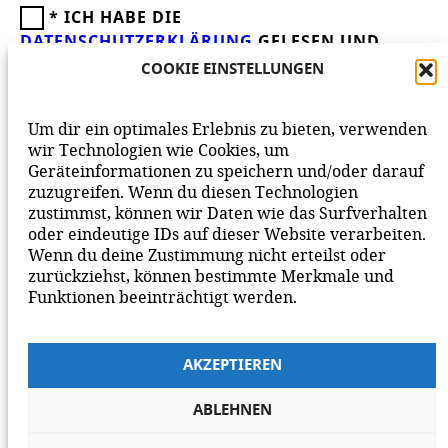
*
ICH HABE DIE
DATENSCHUTZERKLÄRUNG
GELESEN UND
AKZEPTIERE DIESE.
WIR FREUEN UNS ÜBER
COOKIE EINSTELLUNGEN
DEINEN KOMMENTAR ZUM BEITRAG!
BEACHTE BITTE UNSERE
NETIQUETTE
ZUM
Um dir ein optimales Erlebnis zu bieten, verwenden
MITEINANDER AUF UNSERER SEITE.
wir Technologien wie Cookies, um
Geräteinformationen zu speichern und/oder darauf
zuzugreifen. Wenn du diesen Technologien
zustimmst, können wir Daten wie das Surfverhalten
oder eindeutige IDs auf dieser Website verarbeiten.
Wenn du deine Zustimmung nicht erteilst oder
zurückziehst, können bestimmte Merkmale und
Funktionen beeinträchtigt werden.
AKZEPTIEREN
ABLEHNEN