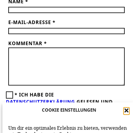
NAME
*
E-MAIL-ADRESSE
*
KOMMENTAR
*
*
ICH HABE DIE
DATENSCHUTZERKLÄRUNG
GELESEN UND
AKZEPTIERE DIESE.
WIR FREUEN UNS ÜBER
COOKIE EINSTELLUNGEN
DEINEN KOMMENTAR ZUM BEITRAG!
BEACHTE BITTE UNSERE
NETIQUETTE
ZUM
Um dir ein optimales Erlebnis zu bieten, verwenden
MITEINANDER AUF UNSERER SEITE.