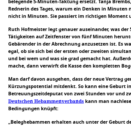
belegende 5-Minuten-Taktung ersetzt. Tanja Brembs
Rednerin des Tages, warum ein Denken in Minuten nich
nicht in Minuten. Sie passiert im richtigen Moment 
Ruth Hofmeister legt genauer auseinander, was der 5
Tätigkeiten auf Zeitfenster von fünf Minuten herun
Gebärender in der Abrechnung anzusetzen ist. Es war
egal, ob sie sich bei der ersten oder zweiten simul
und bei wem und was sie grad gemacht hat. Außerdem
mache, dann verwirft die Kasse den kompletten Bog
Man darf davon ausgehen, dass der neue Vertrag gen
Kürzungspotential mitdenkt. So kann eine Geburt in
Betreuungszeitdeputat von zwei Stunden vor und zw
Deutschen Hebammenverbands
kann man nachlesen
Bedingungen knüpft:
„Beleghebammen erhalten auch unter der Geburt de