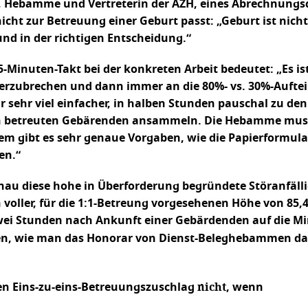
, Hebamme und Vertreterin der AZH, eines Abrechnungsdi
t zur Betreuung einer Geburt passt: „Geburt ist nicht p
und in der richtigen Entscheidung.“
-Minuten-Takt bei der konkreten Arbeit bedeutet: „Es is
terzubrechen und dann immer an die 80%- vs. 30%-Aufteil
 sehr viel einfacher, in halben Stunden pauschal zu den
tan betreuten Gebärenden ansammeln. Die Hebamme muss a
 gibt es sehr genaue Vorgaben, wie die Papierformular
en.“
au diese hohe in Überforderung begründete Störanfällig
 voller, für die 1:1-Betreung vorgesehenen Höhe von 8
ei Stunden nach Ankunft einer Gebärdenden auf die Min
, wie man das Honorar von Dienst-Beleghebammen damit
nicht
n Eins-zu-eins-Betreuungszuschlag
, wenn