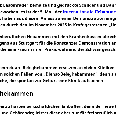
er, Lastenräder, bemalte und gedruckte Schilder und Bann
Internationale Hebamme
worben: es ist der 5. Mai, der
 haben aus diesem Anlass zu einer Demonstration eing
gen durch den im November 2025 in Kraft getretenen „
reiberuflichen Hebammen mit den Krankenkassen abrechne
s aus Stuttgart für die Konstanzer Demonstration anr
ie eine Frau in ihrer Praxis während der Schwangerschaf
nheit an. Beleghebammen ersetzen an vielen Kliniken –
n solchen Fällen von „Dienst-Beleghebammen“, denn sie
lche, die spontan zur Geburt eine Klinik aufsuchen.
eghebammen
i zu harten wirtschaftlichen Einbußen, denn der neue 
ung Gebärender, leistet diese aber nur für freiberufl