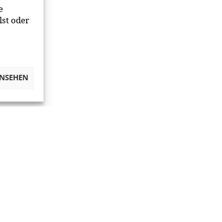
e
lst oder
ANSEHEN
OKIES VERWALTEN
NETIQUETTE
IMPRESSUM
DATENSCHUT