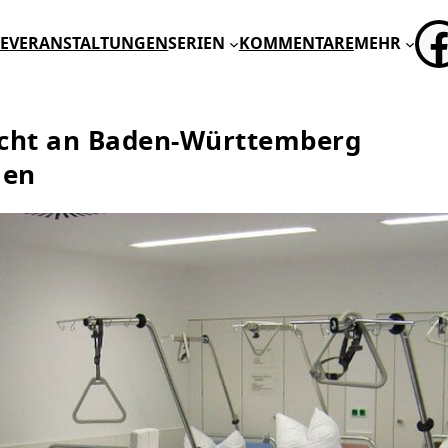
FA
E
VERANSTALTUNGEN
SERIEN
KOMMENTARE
MEHR
icht an Baden-Württemberg
men