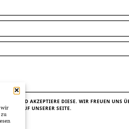
LESEN UND AKZEPTIERE DIESE.
WIR FREUEN UNS Ü
 wir
ANDER AUF UNSERER SEITE.
 zu
iesen