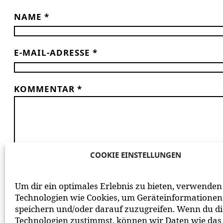
NAME
*
E-MAIL-ADRESSE
*
KOMMENTAR
*
COOKIE EINSTELLUNGEN
*
ICH HABE DIE
DATENSCHUTZERKLÄRUNG
GE
Um dir ein optimales Erlebnis zu bieten, verwenden
BEACHTE BITTE UNSERE
NETIQUETTE
ZUM MITEIN
Technologien wie Cookies, um Geräteinformationen
speichern und/oder darauf zuzugreifen. Wenn du d
Technologien zustimmst, können wir Daten wie das