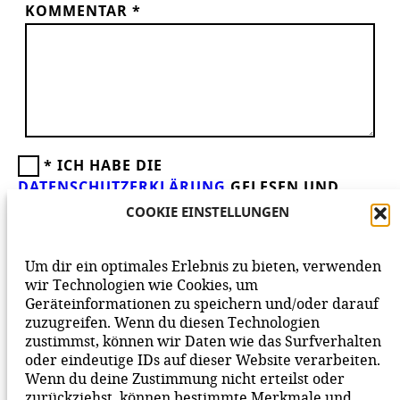
KOMMENTAR
*
*
ICH HABE DIE
DATENSCHUTZERKLÄRUNG
GELESEN UND
AKZEPTIERE DIESE.
WIR FREUEN UNS ÜBER
COOKIE EINSTELLUNGEN
DEINEN KOMMENTAR ZUM BEITRAG!
BEACHTE BITTE UNSERE
NETIQUETTE
ZUM
Um dir ein optimales Erlebnis zu bieten, verwenden
MITEINANDER AUF UNSERER SEITE.
wir Technologien wie Cookies, um
Geräteinformationen zu speichern und/oder darauf
zuzugreifen. Wenn du diesen Technologien
zustimmst, können wir Daten wie das Surfverhalten
oder eindeutige IDs auf dieser Website verarbeiten.
Wenn du deine Zustimmung nicht erteilst oder
zurückziehst, können bestimmte Merkmale und