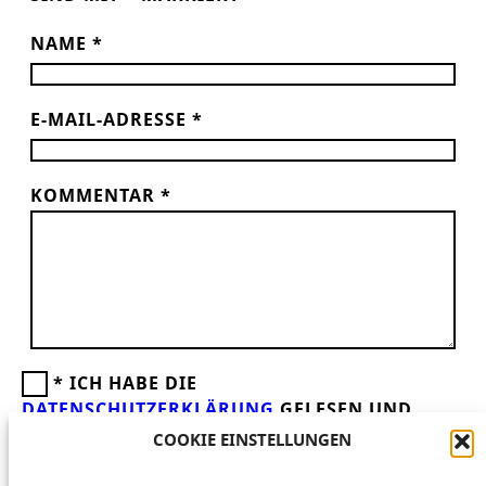
NAME
*
E-MAIL-ADRESSE
*
KOMMENTAR
*
*
ICH HABE DIE
DATENSCHUTZERKLÄRUNG
GELESEN UND
AKZEPTIERE DIESE.
WIR FREUEN UNS ÜBER
COOKIE EINSTELLUNGEN
DEINEN KOMMENTAR ZUM BEITRAG!