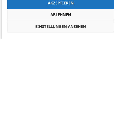
AKZEPTIEREN
ABLEHNEN
EINSTELLUNGEN ANSEHEN
COOKIES VERWALTEN
NETIQUETTE
IMPRESSUM
DATENSCHUTZ