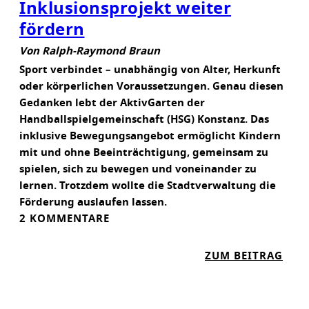
Inklusionsprojekt weiter
I
C
fördern
H
Von Ralph-Raymond Braun
D
Sport verbindet – unabhängig von Alter, Herkunft
A
oder körperlichen Voraussetzungen. Genau diesen
U
Gedanken lebt der AktivGarten der
E
Handballspielgemeinschaft (HSG) Konstanz. Das
R
inklusive Bewegungsangebot ermöglicht Kindern
H
mit und ohne Beeinträchtigung, gemeinsam zu
A
spielen, sich zu bewegen und voneinander zu
F
lernen. Trotzdem wollte die Stadtverwaltung die
T
Förderung auslaufen lassen.
E
2 KOMMENTARE
S
I
:
ZUM BEITRAG
C
S
H
P
E
O
R