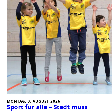
D
:
I
N
N
E
N
B
R
A
U
C
H
E
N
E
N
MONTAG, 3. AUGUST 2026
D
Sport für alle – Stadt muss
L