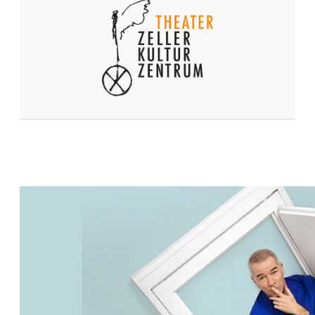
S
R
A
D
O
L
F
Z
E
L
L
?