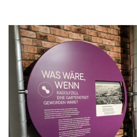
R
A
D
-
M
I
E
T
S
Y
S
T
E
M
E
T
I
N
K