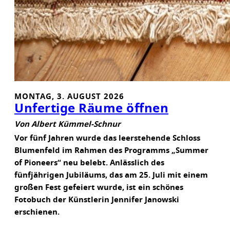
S
I
N
K
L
U
S
I
MONTAG, 3. AUGUST 2026
O
Unfertige Räume öffnen
N
S
Von Albert Kümmel-Schnur
P
Vor fünf Jahren wurde das leerstehende Schloss
R
Blumenfeld im Rahmen des Programms „Summer
O
of Pioneers“ neu belebt. Anlässlich des
J
fünfjährigen Jubiläums, das am 25. Juli mit einem
E
großen Fest gefeiert wurde, ist ein schönes
K
Fotobuch der Künstlerin Jennifer Janowski
T
erschienen.
W