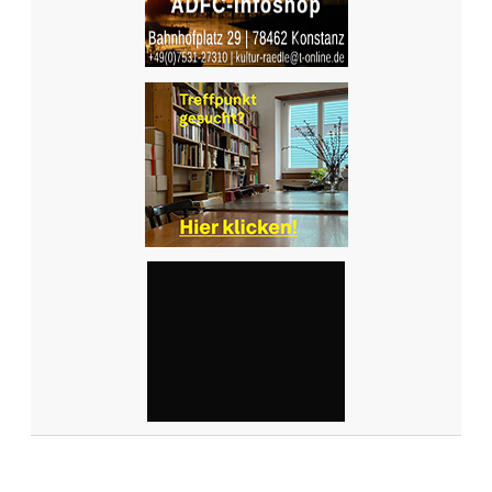
N
K
R
E
U
Z
L
I
N
G
E
N
:
D
A
S
L
E
T