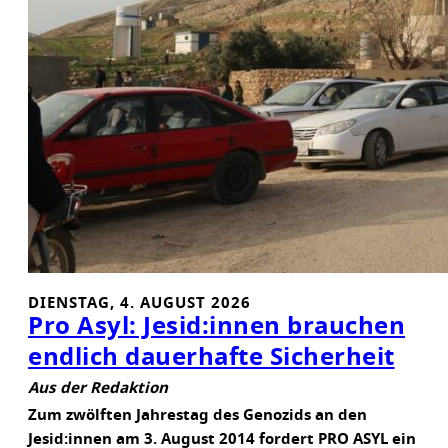
R
E
S
S
B
A
R
M
A
C
H
T
DIENSTAG, 4. AUGUST 2026
Pro Asyl: Jesid:innen brauchen
endlich dauerhafte Sicherheit
Aus der Redaktion
Zum zwölften Jahrestag des Genozids an den
Jesid:innen am 3. August 2014 fordert PRO ASYL ein