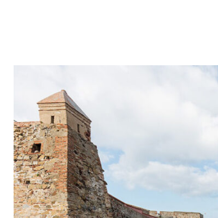
R
T
Ü
M
E
R
B
E
I
D
E
R
A
B
F
A
L
L
T