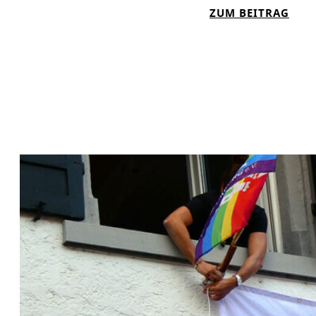
E
:
ZUM BEITRAG
I
U
T
N
E
F
R
E
F
R
Ö
T
R
I
D
G
E
E
R
R
N
Ä
U
M
E
Ö
F
F