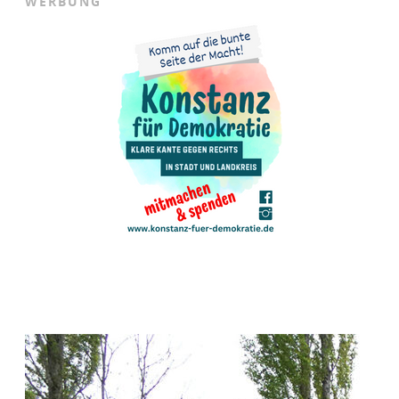
WERBUNG
E
R
H
E
I
M
A
T
D
E
R
H
E
U
S
C
H
R
E