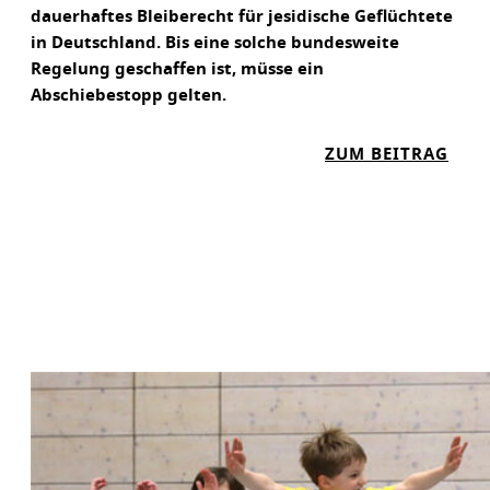
dauerhaftes Bleiberecht für jesidische Geflüchtete
in Deutschland. Bis eine solche bundesweite
Regelung geschaffen ist, müsse ein
Abschiebestopp gelten.
:
ZUM BEITRAG
P
R
O
A
S
Y
L
:
J
E
S
I