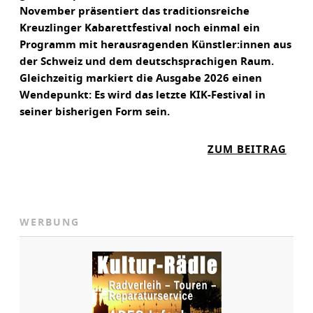
November präsentiert das traditionsreiche
Kreuzlinger Kabarettfestival noch einmal ein
Programm mit herausragenden Künstler:innen aus
der Schweiz und dem deutschsprachigen Raum.
Gleichzeitig markiert die Ausgabe 2026 einen
Wendepunkt: Es wird das letzte KIK-Festival in
seiner bisherigen Form sein.
:
ZUM BEITRAG
K
A
B
A
WERBUNG
R
E
T
T
I