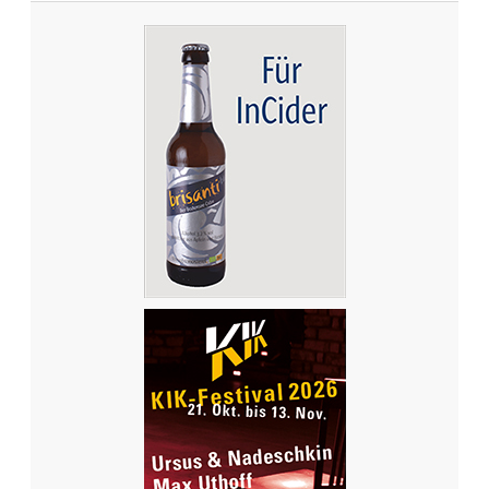
J
E
T
Z
T
D
I
E
G
R
O
SS
E
D
E
M
O
-