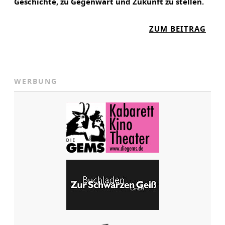
Geschichte, zu Gegenwart und Zukunft zu stellen.
:
ZUM BEITRAG
W
A
S
W
WERBUNG
I
R
D
K
Ü
N
F
T
I
G
A
U