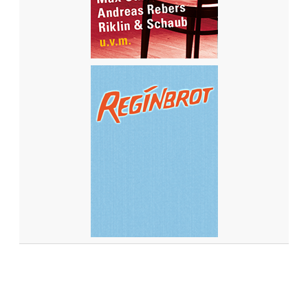
W
E
L
L
E
?