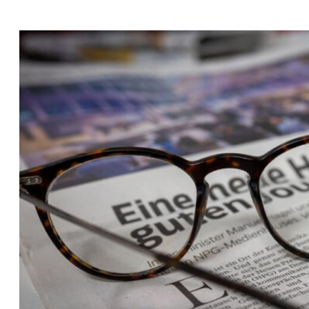
Z
T
E
K
I
K
F
E
S
T
I
V
A
L