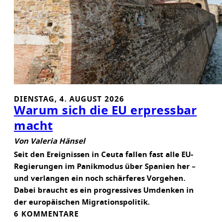
R
E
N
N
U
N
G
:
DIENSTAG, 4. AUGUST 2026
S
Warum sich die EU erpressbar
O
macht
G
E
Von Valeria Hänsel
H
Seit den Ereignissen in Ceuta fallen fast alle EU-
T
Regierungen im Panikmodus über Spanien her –
’
und verlangen ein noch schärferes Vorgehen.
S
Dabei braucht es ein progressives Umdenken in
R
der europäischen Migrationspolitik.
I
6 KOMMENTARE
C