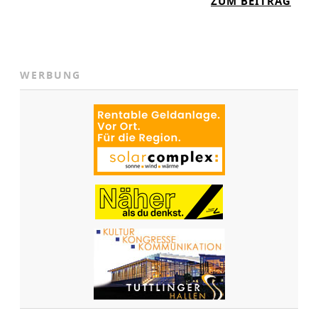
:
ZUM BEITRAG
Z
E
H
N
WERBUNG
J
A
H
R
E
T
R
A
N
S
P
O
R
T