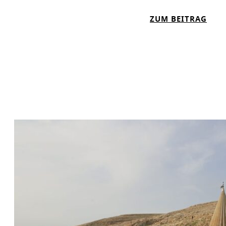
H
:
ZUM BEITRAG
T
W
I
A
G
R
U
M
S
I
C
H
D
I
E
E
U
E
R
P