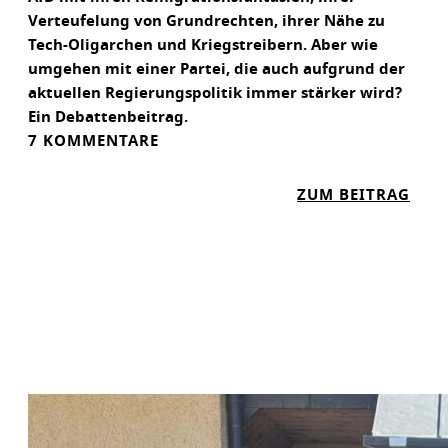
Verteufelung von Grundrechten, ihrer Nähe zu
Tech-Oligarchen und Kriegstreibern. Aber wie
umgehen mit einer Partei, die auch aufgrund der
aktuellen Regierungspolitik immer stärker wird?
Ein Debattenbeitrag.
7 KOMMENTARE
:
ZUM BEITRAG
W
I
E
S
I
N
N
V
O
L