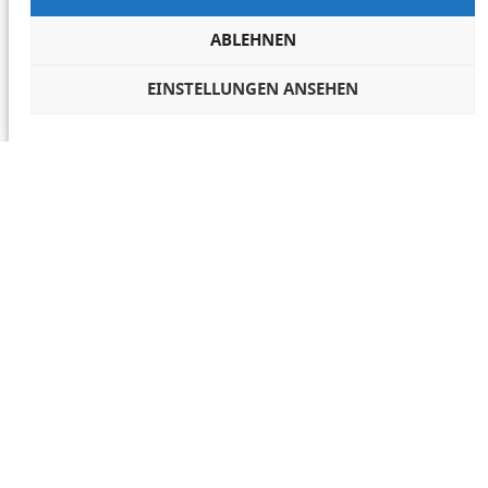
ABLEHNEN
EINSTELLUNGEN ANSEHEN
COOKIES VERWALTEN
NETIQUETTE
IMPRESSUM
DATENSCHUTZ