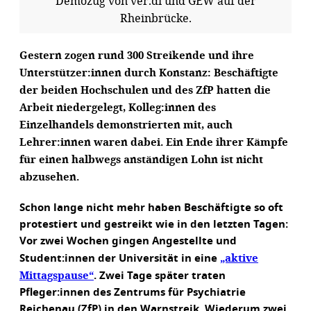
Demozug von ver.di und GEW auf der
Rheinbrücke.
Gestern zogen rund 300 Streikende und ihre
Unterstützer:innen durch Konstanz: Beschäftigte
der beiden Hochschulen und des ZfP hatten die
Arbeit niedergelegt, Kolleg:innen des
Einzelhandels demonstrierten mit, auch
Lehrer:innen waren dabei. Ein Ende ihrer Kämpfe
für einen halbwegs anständigen Lohn ist nicht
abzusehen.
Schon lange nicht mehr haben Beschäftigte so oft
protestiert und gestreikt wie in den letzten Tagen:
Vor zwei Wochen gingen Angestellte und
„aktive
Student:innen der Universität in eine
Mittagspause“
. Zwei Tage später traten
Pfleger:innen des Zentrums für Psychiatrie
Reichenau (ZfP) in den Warnstreik. Wiederum zwei