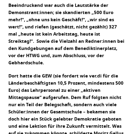
Beeindruckend war auch die Lautstärke der
Demonstrant:innen; sie skandierten „500 Euro
mehr!“, „ohne uns kein Geschäft!“, „wir sind es
wert!“, und riefen (geschätzt, nicht gezählt) 327
mal „heute ist kein Arbeitstag, heute ist
Streiktag!“. Sowie die Vielzahl an Redner:innen bei
den Kundgebungen auf dem Benediktinerplatz,
vor der HTWG und, zum Abschluss, vor der
Gebhardschule.
Dort hatte die GEW (sie fordert wie ver.di für die
Länderbeschäftigten 10,5 Prozent, mindestens 500
Euro) das Lehrpersonal zu einer „aktiven
Mittagspause“ aufgerufen. Dem Ruf folgten nicht
nur ein Teil der Belegschaft, sondern auch viele
Schüler:innen der Gesamtschule – bekamen sie
doch hier ein Stück gelebter Demokratie geboten
und eine Lektion für ihre Zukunft vermittelt. Was
auf sie zukommen könnte, schilderte Moritz Gallus