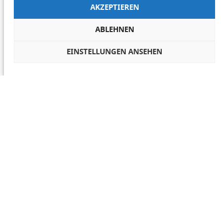
AKZEPTIEREN
ABLEHNEN
EINSTELLUNGEN ANSEHEN
COOKIES VERWALTEN
NETIQUETTE
IMPRESSUM
DATENSCHUTZ