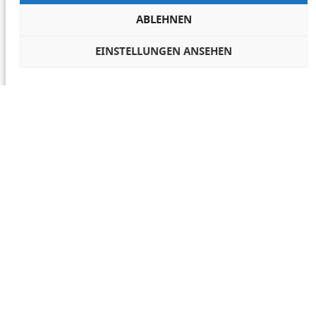
ABLEHNEN
EINSTELLUNGEN ANSEHEN
COOKIES VERWALTEN
NETIQUETTE
IMPRESSUM
DATENSCHUTZ