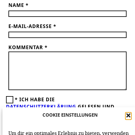
NAME
*
E-MAIL-ADRESSE
*
KOMMENTAR
*
*
ICH HABE DIE
DATENSCHUTZERKLÄRUNG
GELESEN UND
AKZEPTIERE DIESE.
WIR FREUEN UNS ÜBER
COOKIE EINSTELLUNGEN
DEINEN KOMMENTAR ZUM BEITRAG!
BEACHTE BITTE UNSERE
NETIQUETTE
ZUM
Um dir ein optimales Erlebnis zu bieten, verwenden