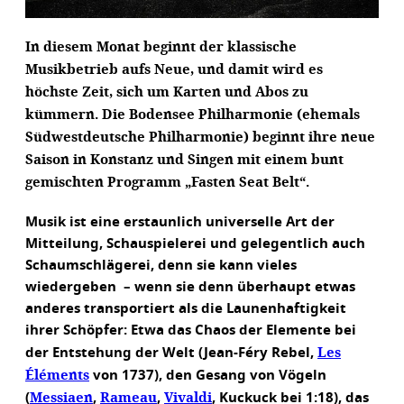
In diesem Monat beginnt der klassische
Musikbetrieb aufs Neue, und damit wird es
höchste Zeit, sich um Karten und Abos zu
kümmern. Die Bodensee Philharmonie (ehemals
Südwestdeutsche Philharmonie) beginnt ihre neue
Saison in Konstanz und Singen mit einem bunt
gemischten Programm „Fasten Seat Belt“.
Musik ist eine erstaunlich universelle Art der
Mitteilung, Schauspielerei und gelegentlich auch
Schaumschlägerei, denn sie kann vieles
wiedergeben – wenn sie denn überhaupt etwas
anderes transportiert als die Launenhaftigkeit
ihrer Schöpfer: Etwa das Chaos der Elemente bei
Les
der Entstehung der Welt (Jean-Féry Rebel,
Éléments
von 1737), den Gesang von Vögeln
Messiaen
Rameau
Vivaldi
(
,
,
, Kuckuck bei 1:18), das