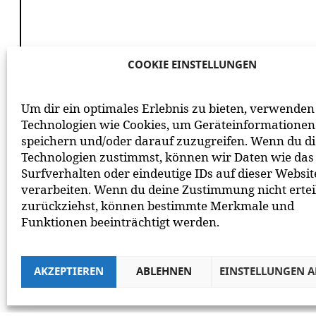
COOKIE EINSTELLUNGEN
*
ICH HABE DIE
DATENSCHUTZERKLÄRUNG
GE
Um dir ein optimales Erlebnis zu bieten, verwenden
BEACHTE BITTE UNSERE
NETIQUETTE
ZUM MITEIN
Technologien wie Cookies, um Geräteinformationen
speichern und/oder darauf zuzugreifen. Wenn du d
Technologien zustimmst, können wir Daten wie das
Surfverhalten oder eindeutige IDs auf dieser Websit
verarbeiten. Wenn du deine Zustimmung nicht ertei
zurückziehst, können bestimmte Merkmale und
Funktionen beeinträchtigt werden.
AKZEPTIEREN
ABLEHNEN
EINSTELLUNGEN 