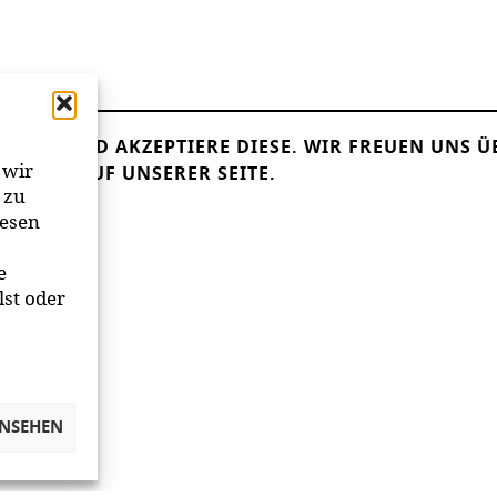
LESEN UND AKZEPTIERE DIESE.
WIR FREUEN UNS Ü
 wir
ANDER AUF UNSERER SEITE.
 zu
iesen
e
lst oder
ANSEHEN