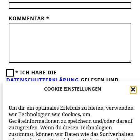
KOMMENTAR
*
*
ICH HABE DIE
DATENSCHUTZERKLÄRUNG
GELESEN UND
AKZEPTIERE DIESE.
WIR FREUEN UNS ÜBER
COOKIE EINSTELLUNGEN
DEINEN KOMMENTAR ZUM BEITRAG!
BEACHTE BITTE UNSERE
NETIQUETTE
ZUM
Um dir ein optimales Erlebnis zu bieten, verwenden
MITEINANDER AUF UNSERER SEITE.
wir Technologien wie Cookies, um
Geräteinformationen zu speichern und/oder darauf
zuzugreifen. Wenn du diesen Technologien
zustimmst, können wir Daten wie das Surfverhalten