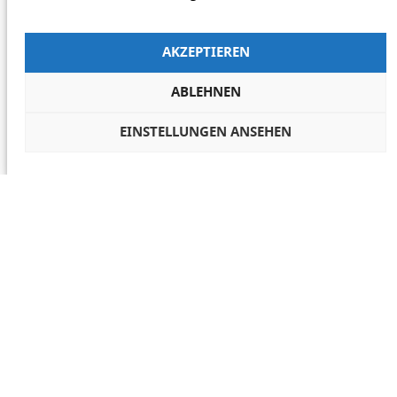
AKZEPTIEREN
ABLEHNEN
EINSTELLUNGEN ANSEHEN
COOKIES VERWALTEN
NETIQUETTE
IMPRESSUM
DATENSCHUTZ