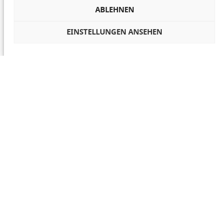
ABLEHNEN
EINSTELLUNGEN ANSEHEN
COOKIES VERWALTEN
NETIQUETTE
IMPRESSUM
DATENSCHUTZ