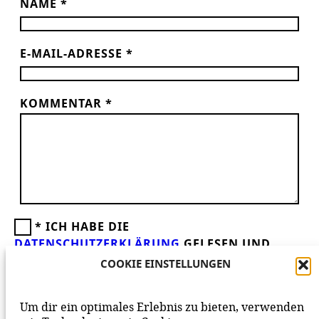
NAME
*
E-MAIL-ADRESSE
*
KOMMENTAR
*
*
ICH HABE DIE
DATENSCHUTZERKLÄRUNG
GELESEN UND
AKZEPTIERE DIESE.
WIR FREUEN UNS ÜBER
COOKIE EINSTELLUNGEN
DEINEN KOMMENTAR ZUM BEITRAG!
BEACHTE BITTE UNSERE
NETIQUETTE
ZUM
Um dir ein optimales Erlebnis zu bieten, verwenden
MITEINANDER AUF UNSERER SEITE.