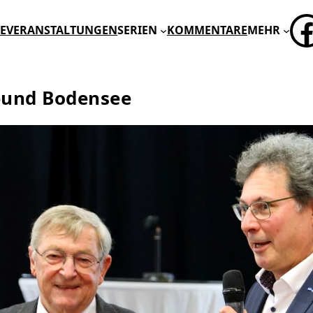
FA
E
VERANSTALTUNGEN
SERIEN
KOMMENTARE
MEHR
bund Bodensee