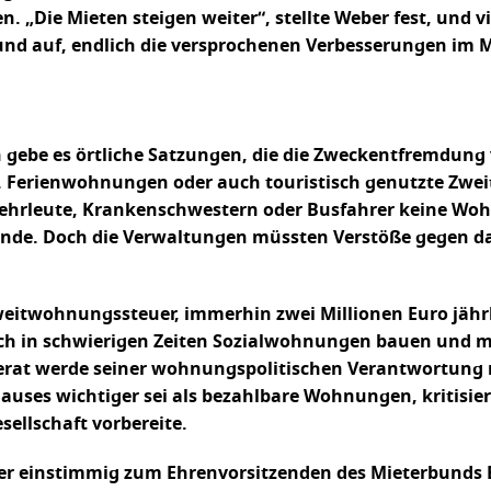
„Die Mieten steigen weiter“, stellte Weber fest, und vi
Bund auf, endlich die versprochenen Verbesserungen im 
gebe es örtliche Satzungen, die die Zweckentfremdung
. Ferienwohnungen oder auch touristisch genutzte Zw
wehrleute, Krankenschwestern oder Busfahrer keine Woh
zende. Doch die Verwaltungen müssten Verstöße gegen 
weitwohnungssteuer, immerhin zwei Millionen Euro jä
uch in schwierigen Zeiten Sozialwohnungen bauen und mü
at werde seiner wohnungspolitischen Verantwortung nic
uses wichtiger sei als bezahlbare Wohnungen, kritisiert
ellschaft vorbereite.
r einstimmig zum Ehrenvorsitzenden des Mieterbunds Bo