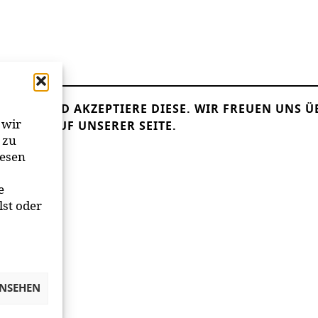
LESEN UND AKZEPTIERE DIESE.
WIR FREUEN UNS Ü
 wir
ANDER AUF UNSERER SEITE.
 zu
iesen
e
lst oder
ANSEHEN