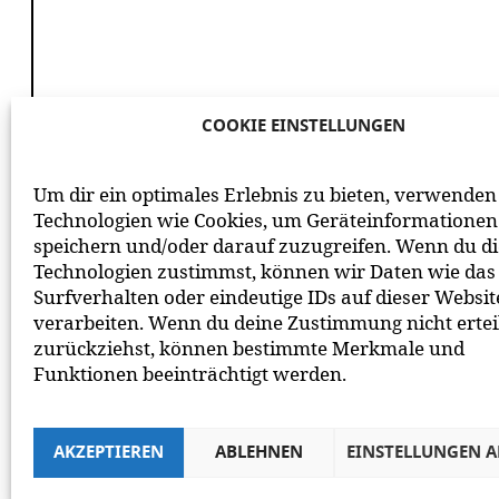
COOKIE EINSTELLUNGEN
*
ICH HABE DIE
DATENSCHUTZERKLÄRUNG
GE
Um dir ein optimales Erlebnis zu bieten, verwenden
BEACHTE BITTE UNSERE
NETIQUETTE
ZUM MITEIN
Technologien wie Cookies, um Geräteinformationen
speichern und/oder darauf zuzugreifen. Wenn du d
Technologien zustimmst, können wir Daten wie das
Surfverhalten oder eindeutige IDs auf dieser Websit
verarbeiten. Wenn du deine Zustimmung nicht ertei
zurückziehst, können bestimmte Merkmale und
Funktionen beeinträchtigt werden.
AKZEPTIEREN
ABLEHNEN
EINSTELLUNGEN 