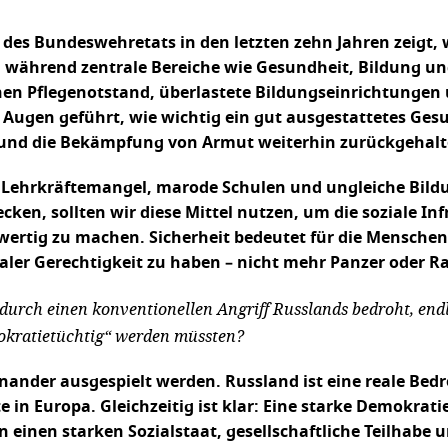
 des Bundeswehretats in den letzten zehn Jahren zeigt, w
während zentrale Bereiche wie Gesundheit, Bildung und 
inen Pflegenotstand, überlastete Bildungseinrichtungen
 Augen geführt, wie wichtig ein gut ausgestattetes Ge
l und die Bekämpfung von Armut weiterhin zurückgehalt
 Lehrkräftemangel, marode Schulen und ungleiche Bildun
cken, sollten wir diese Mittel nutzen, um die soziale In
hwertig zu machen. Sicherheit bedeutet für die Mensch
er Gerechtigkeit zu haben – nicht mehr Panzer oder R
 durch einen konventionellen Angriff Russlands bedroht, en
mokratietüchtig“ werden müssten?
nander ausgespielt werden. Russland ist eine reale Bedr
in Europa. Gleichzeitig ist klar: Eine starke Demokratie
in einen starken Sozialstaat, gesellschaftliche Teilhab