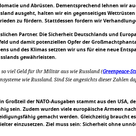
iplomatie und Abrüsten. Dementsprechend lehnen wir auc
ssland ausgeht, halten wir ein gegenseitiges Wettrüsten 
eden zu fördern. Stattdessen fordern wir Verhandlung
slichen Partner. Die Sicherheit Deutschlands und Europa
feld und damit potenziellen Opfer der Großmachtphantas
ns und des Klimas setzten wir uns für eine neue Entsp
usslands gewährleisten.
o viel Geld für ihr Militär aus wie Russland (
Greenpeace-St
ensysteme wie Russland. Sind Sie angesichts dieser Zahlen d
. Ein Großteil der NATO-Ausgaben stammt aus den USA, d
fähig sein. Zudem wurden viele europäische Armeen na
digungsfähig gemacht werden. Gleichzeitig braucht es e
er einzusetzen. Ziel muss sein: Sicherheit ohne unnöt