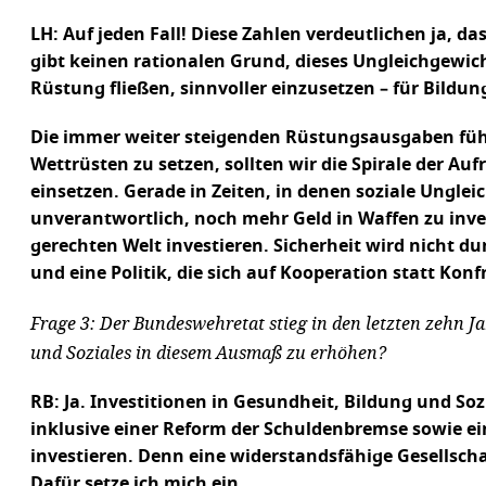
LH: Auf jeden Fall! Diese Zahlen verdeutlichen ja, d
gibt keinen rationalen Grund, dieses Ungleichgewich
Rüstung fließen, sinnvoller einzusetzen – für Bildu
Die immer weiter steigenden Rüstungsausgaben führ
Wettrüsten zu setzen, sollten wir die Spirale der
einsetzen. Gerade in Zeiten, in denen soziale Ungle
unverantwortlich, noch mehr Geld in Waffen zu invest
gerechten Welt investieren. Sicherheit wird nicht du
und eine Politik, die sich auf Kooperation statt Konf
Frage 3: Der Bundeswehretat stieg in den letzten zehn Ja
und Soziales in diesem Ausmaß zu erhöhen?
RB: Ja. Investitionen in Gesundheit, Bildung und So
inklusive einer Reform der Schuldenbremse sowie ei
investieren. Denn eine widerstandsfähige Gesellscha
Dafür setze ich mich ein.