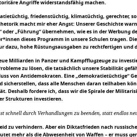
oritäre Angriffe widerstandsfähig machen.
tietüchtig, friedenstüchtig, klimatüchtig, gerechter, sol
Rhetorik macht mir eher Angst: Unserer Geschichte warnt
“ oder „Führung“ übernehmen, wie es in der Werbung de
er*innen dieses Programm in unsere Schulen tragen. Di
r dazu, hohe Rüstungsausgaben zu rechtfertigen und de
neue Milliarden in Panzer und Kampfflugzeuge zu investi
robleme zu lösen, die tatsächlich unsere Stabilität gefä
uss von Antidemokraten. Eine „demokratietüchtige“ Gesel
d sicherstellen, dass alle Menschen daran teilhaben kö
ät. Deshalb fordere ich, dass wir die Spirale der Milita
r Strukturen investieren.
hst schnell durch Verhandlungen zu beenden, statt endlos ne
eid zu verhindern. Aber ein Diktatfrieden nach russisc
utet mehr als die Abwesenheit von Waffen – er muss ger