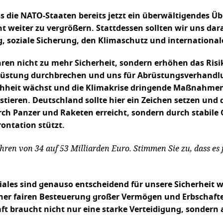
ass die NATO-Staaten bereits jetzt ein überwältigendes Ü
t weiter zu vergrößern. Stattdessen sollten wir uns dar
ng, soziale Sicherung, den Klimaschutz und internation
en nicht zu mehr Sicherheit, sondern erhöhen das Risi
 Aufrüstung durchbrechen und uns für Abrüstungsverhand
ichheit wächst und die Klimakrise dringende Maßnahmen e
ieren. Deutschland sollte hier ein Zeichen setzen und d
rch Panzer und Raketen erreicht, sondern durch stabile 
rontation stützt.
hren von 34 auf 53 Milliarden Euro. Stimmen Sie zu, dass es j
ziales sind genauso entscheidend für unsere Sicherheit w
ner fairen Besteuerung großer Vermögen und Erbschaften
ft braucht nicht nur eine starke Verteidigung, sondern 