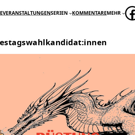
FA
E
VERANSTALTUNGEN
SERIEN
KOMMENTARE
MEHR
ndestagswahlkandidat:innen