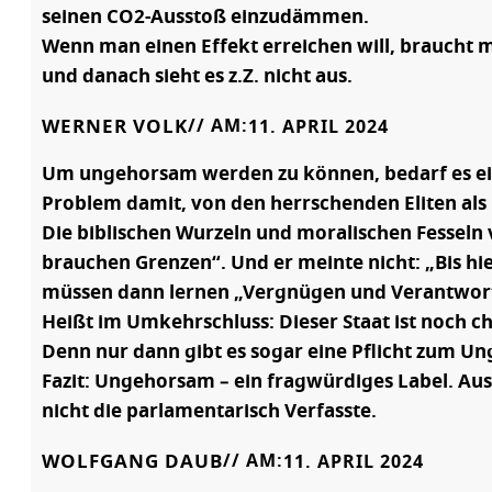
seinen CO2-Ausstoß einzudämmen.
Wenn man einen Effekt erreichen will, braucht m
und danach sieht es z.Z. nicht aus.
WERNER VOLK
// AM:
11. APRIL 2024
Um ungehorsam werden zu können, bedarf es eine
Problem damit, von den herrschenden Eliten al
Die biblischen Wurzeln und moralischen Fesseln 
brauchen Grenzen“. Und er meinte nicht: „Bis hi
müssen dann lernen „Vergnügen und Verantwo
Heißt im Umkehrschluss: Dieser Staat ist noch ch
Denn nur dann gibt es sogar eine Pflicht zum U
Fazit: Ungehorsam – ein fragwürdiges Label. Au
nicht die parlamentarisch Verfasste.
WOLFGANG DAUB
// AM:
11. APRIL 2024