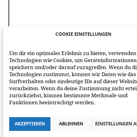
COOKIE EINSTELLUNGEN
*
ICH HABE DIE
DATENSCHUTZERKLÄRUNG
GE
Um dir ein optimales Erlebnis zu bieten, verwenden
BEACHTE BITTE UNSERE
NETIQUETTE
ZUM MITEIN
Technologien wie Cookies, um Geräteinformationen
speichern und/oder darauf zuzugreifen. Wenn du d
Technologien zustimmst, können wir Daten wie das
Surfverhalten oder eindeutige IDs auf dieser Websit
verarbeiten. Wenn du deine Zustimmung nicht ertei
zurückziehst, können bestimmte Merkmale und
Funktionen beeinträchtigt werden.
AKZEPTIEREN
ABLEHNEN
EINSTELLUNGEN 