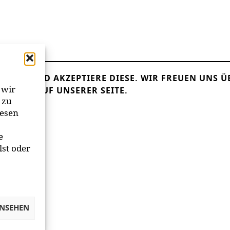
LESEN UND AKZEPTIERE DIESE.
WIR FREUEN UNS Ü
 wir
ANDER AUF UNSERER SEITE.
 zu
iesen
e
lst oder
ANSEHEN