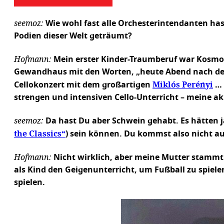
seemoz:
Wie wohl fast alle Orchesterintendanten has
Podien dieser Welt geträumt?
Hofmann:
Mein erster Kinder-Traumberuf war Kosmona
Gewandhaus mit den Worten, „heute Abend nach dem
Miklós Perényi
Cellokonzert mit dem großartigen
… 
strengen und intensiven Cello-Unterricht – meine akr
seemoz:
Da hast Du aber Schwein gehabt. Es hätten 
the Classics“
) sein können. Du kommst also nicht a
Hofmann:
Nicht wirklich, aber meine Mutter stammt 
als Kind den Geigenunterricht, um Fußball zu spiele
spielen.