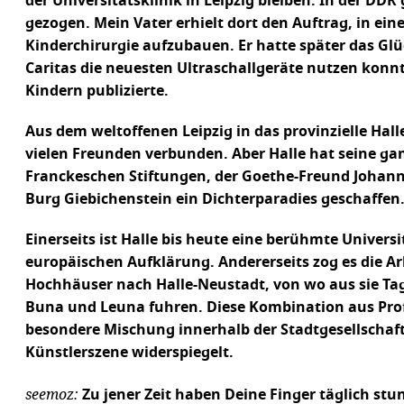
der Universitätsklinik in Leipzig bleiben. In der DDR 
gezogen. Mein Vater erhielt dort den Auftrag, in e
Kinderchirurgie aufzubauen. Er hatte später das Glü
Caritas die neuesten Ultraschallgeräte nutzen konnt
Kindern publizierte.
Aus dem weltoffenen Leipzig in das provinzielle Hal
vielen Freunden verbunden. Aber Halle hat seine ganz
Franckeschen Stiftungen, der Goethe-Freund Johann 
Burg Giebichenstein ein Dichterparadies geschaffen
Einerseits ist Halle bis heute eine berühmte Univers
europäischen Aufklärung. Andererseits zog es die 
Hochhäuser nach Halle-Neustadt, von wo aus sie Tag
Buna und Leuna fuhren. Diese Kombination aus Prof
besondere Mischung innerhalb der Stadtgesellschaft,
Künstlerszene widerspiegelt.
seemoz:
Zu jener Zeit haben Deine Finger täglich stu