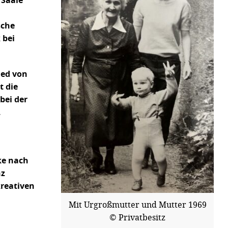
/Saale
sche
 bei
ied von
t die
bei der
.
ke nach
nz
kreativen
Mit Urgroßmutter und Mutter 1969
© Privatbesitz