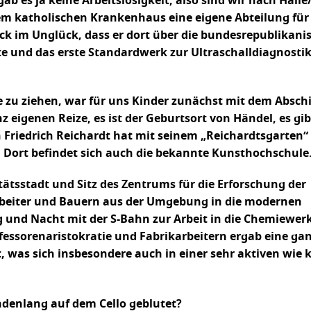
gab es ja keine Arbeitslosigkeit, also sind wir nach Halle
inem katholischen Krankenhaus eine eigene Abteilung für
ck im Unglück, dass er dort über die bundesrepublikani
e und das erste Standardwerk zur Ultraschalldiagnostik
le zu ziehen, war für uns Kinder zunächst mit dem Absch
 eigenen Reize, es ist der Geburtsort von Händel, es gib
Friedrich Reichardt hat mit seinem „Reichardtsgarten“ 
. Dort befindet sich auch die bekannte Kunsthochschule
itätsstadt und Sitz des Zentrums für die Erforschung der
Arbeiter und Bauern aus der Umgebung in die modernen
 und Nacht mit der S-Bahn zur Arbeit in die Chemiewer
essorenaristokratie und Fabrikarbeitern ergab eine ga
 was sich insbesondere auch in einer sehr aktiven wie 
ndenlang auf dem Cello geblutet?