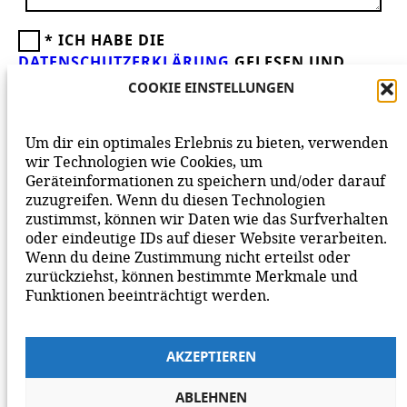
*
ICH HABE DIE
DATENSCHUTZERKLÄRUNG
GELESEN UND
AKZEPTIERE DIESE.
WIR FREUEN UNS ÜBER
COOKIE EINSTELLUNGEN
DEINEN KOMMENTAR ZUM BEITRAG!
BEACHTE BITTE UNSERE
NETIQUETTE
ZUM
Um dir ein optimales Erlebnis zu bieten, verwenden
MITEINANDER AUF UNSERER SEITE.
wir Technologien wie Cookies, um
Geräteinformationen zu speichern und/oder darauf
zuzugreifen. Wenn du diesen Technologien
zustimmst, können wir Daten wie das Surfverhalten
oder eindeutige IDs auf dieser Website verarbeiten.
Wenn du deine Zustimmung nicht erteilst oder
zurückziehst, können bestimmte Merkmale und
Funktionen beeinträchtigt werden.
AKZEPTIEREN
ABLEHNEN