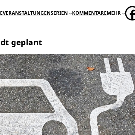
FA
E
VERANSTALTUNGEN
SERIEN
KOMMENTARE
MEHR
adt geplant