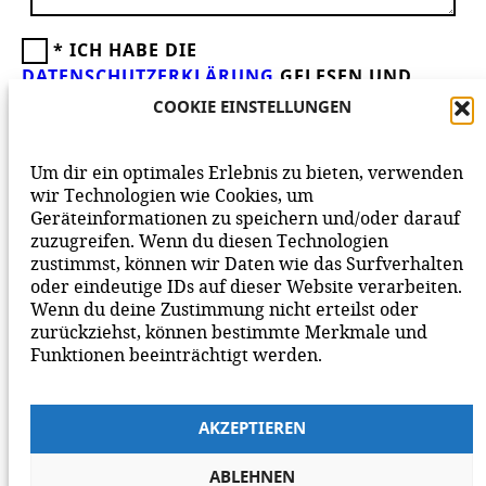
*
ICH HABE DIE
DATENSCHUTZERKLÄRUNG
GELESEN UND
AKZEPTIERE DIESE.
WIR FREUEN UNS ÜBER
COOKIE EINSTELLUNGEN
DEINEN KOMMENTAR ZUM BEITRAG!
BEACHTE BITTE UNSERE
NETIQUETTE
ZUM
Um dir ein optimales Erlebnis zu bieten, verwenden
MITEINANDER AUF UNSERER SEITE.
wir Technologien wie Cookies, um
Geräteinformationen zu speichern und/oder darauf
zuzugreifen. Wenn du diesen Technologien
zustimmst, können wir Daten wie das Surfverhalten
oder eindeutige IDs auf dieser Website verarbeiten.
Wenn du deine Zustimmung nicht erteilst oder
zurückziehst, können bestimmte Merkmale und
Funktionen beeinträchtigt werden.
AKZEPTIEREN
ABLEHNEN