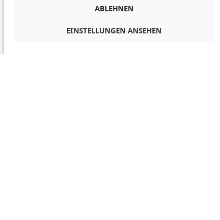
ABLEHNEN
EINSTELLUNGEN ANSEHEN
COOKIES VERWALTEN
NETIQUETTE
IMPRESSUM
DATENSCHUTZ