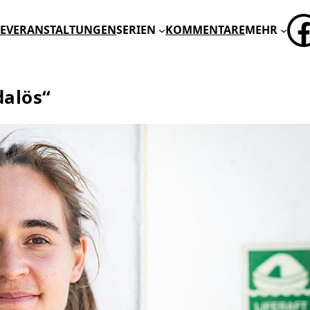
FA
E
VERANSTALTUNGEN
SERIEN
KOMMENTARE
MEHR
dalös“