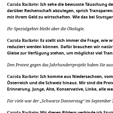
Carola Rackete: I
ch sehe die bewusste Täuschung der
darüber Rechenschaft abzulegen, sprich Transparenz
mit ihrem Geld zu wirtschaften. Wie das bei Stuttga
Ihr Spezialgebiet bleibt aber die Ökologie.
Carola Rackete:
Es stellt sich immer die Frage, wie 
reduziert werden können. Dafür brauchen wir natürl
Gleise zur Verfügung stehen, um möglichst viel Tra
Den Protest gegen das Jahrhundertprojekt haben Sie a
Carola Rackete:
Ich komme aus Niedersachsen, vom L
Österreich und die Schweiz hinaus. Mir sind die Pro
Erinnerung. Junge, Alte, Konservative, Linke, alle wa
Für viele war der „Schwarze Donnerstag“ im September 2
Carola Rackete:
Mit diesen Bildern verbinde ich Stu