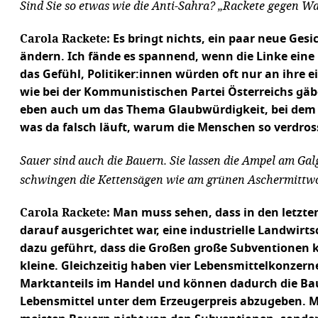
Sind Sie so etwas wie die Anti-Sahra? „Rackete gegen Wa
Carola Rackete:
Es bringt nichts, ein paar neue Ges
ändern. Ich fände es spannend, wenn die Linke ein
das Gefühl, Politiker:innen würden oft nur an ihre e
wie bei der Kommunistischen Partei Österreichs gäb
eben auch um das Thema Glaubwürdigkeit, bei dem si
was da falsch läuft, warum die Menschen so verdros
Sauer sind auch die Bauern. Sie lassen die Ampel am Ga
schwingen die Kettensägen wie am grünen Aschermittwo
Carola Rackete:
Man muss sehen, dass in den letzten 
darauf ausgerichtet war, eine industrielle Landwirts
dazu geführt, dass die Großen große Subventionen k
kleine. Gleichzeitig haben vier Lebensmittelkonzern
Marktanteils im Handel und können dadurch die Ba
Lebensmittel unter dem Erzeugerpreis abzugeben. Me