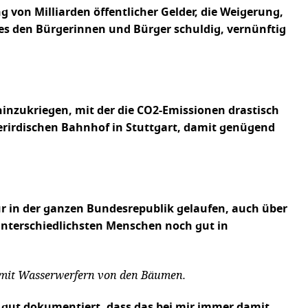
 von Milliarden öffentlicher Gelder, die Weigerung,
es den Bürgerinnen und Bürger schuldig, vernünftig
 hinzukriegen, mit der die CO2-Emissionen drastisch
erirdischen Bahnhof in Stuttgart, damit genügend
ur in der ganzen Bundesrepublik gelaufen, auch über
 unterschiedlichsten Menschen noch gut in
n mit Wasserwerfern von den Bäumen.
so gut dokumentiert, dass das bei mir immer damit