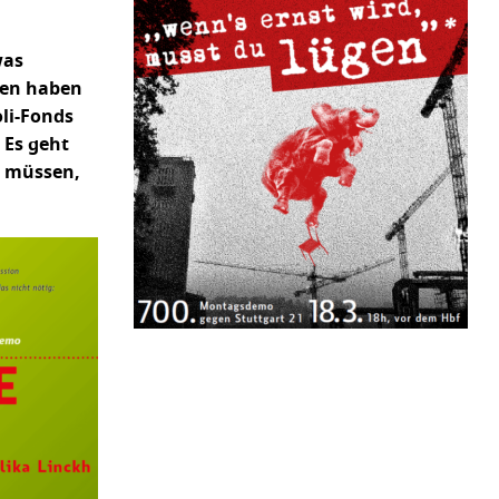
was
hen haben
oli-Fonds
 Es geht
n müssen,