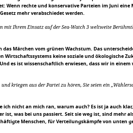
tet: Wenn rechte und konservative Parteien im Juni ei
s Gesetz mehr verabschiedet werden.
en mit Ihrem Einsatz auf der Sea-Watch 3 weltweite Berühmth
an das Märchen vom grünen Wachstum. Das unterscheidet 
chen Wirtschaftssystems keine soziale und ökologische Zu
nd es ist wissenschaftlich erwiesen, dass wir in eine
, und kriegen aus der Partei zu hören, Sie seien ein „Wähle
sse ich nicht an mich ran, warum auch? Es ist ja auch kl
ist, was bei uns passiert. Seit sie weg ist, sind mehr al
schäftigte Menschen, für Verteilungskämpfe von unten g