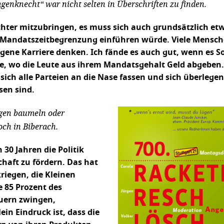
genknecht“ war nicht selten in Überschriften zu finden.
ichter mitzubringen, es muss sich auch grundsätzlich et
e Mandatszeitbegrenzung einführen würde. Viele Mensc
igene Karriere denken. Ich fände es auch gut, wenn es S
e, wo die Leute aus ihrem Mandatsgehalt Geld abgeben.
ch alle Parteien an die Nase fassen und sich überlege
sen sind.
lgen baumeln oder
ch in Biberach.
30 Jahren die Politik
chaft zu fördern. Das hat
riegen, die Kleinen
e 85 Prozent des
uern zwingen,
in Eindruck ist, dass die