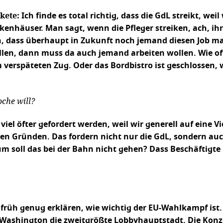
kete:
Ich finde es total richtig, dass die GdL streikt, w
kenhäuser. Man sagt, wenn die Pfleger streiken, ach, ihr
, dass überhaupt in Zukunft noch jemand diesen Job macht
en, dann muss da auch jemand arbeiten wollen. Wie oft
 verspäteten Zug. Oder das Bordbistro ist geschlossen, w
oche will?
 viel öfter gefordert werden, weil wir generell auf ei
n Gründen. Das fordern nicht nur die GdL, sondern auch
m soll das bei der Bahn nicht gehen? Dass Beschäftigte 
 früh genug erklären, wie wichtig der EU-Wahlkampf ist. 
h Washington die zweitgrößte Lobbyhauptstadt. Die Konz