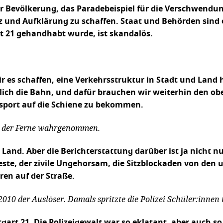
 Bevölkerung, das Paradebeispiel für die Verschwendung
 und Aufklärung zu schaffen. Staat und Behörden sind 
rt 21 gehandhabt wurde, ist skandalös.
wir es schaffen, eine Verkehrsstruktur in Stadt und Land
ich die Bahn, und dafür brauchen wir weiterhin den ob
nsport auf die Schiene zu bekommen.
us der Ferne wahrgenommen.
and. Aber die Berichterstattung darüber ist ja nicht n
teste, der zivile Ungehorsam, die Sitzblockaden von den
ren auf der Straße.
010 der Auslöser. Damals spritzte die Polizei Schüler:inne
ttgart 21. Die Polizeigewalt war so eklatant, aber auch 