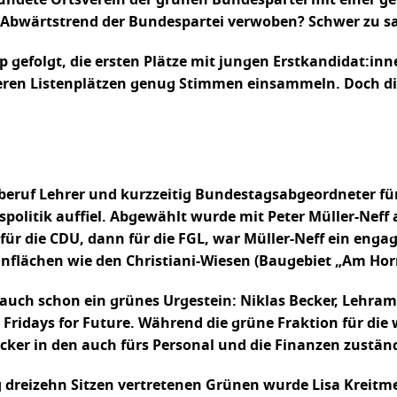
Abwärtstrend der Bundespartei verwoben? Schwer zu s
ip gefolgt, die ersten Plätze mit jungen Erstkandidat:in
ren Listenplätzen genug Stimmen einsammeln. Doch die 
ptberuf Lehrer und kurzzeitig Bundestagsabgeordneter f
politik auffiel. Abgewählt wurde mit Peter Müller-Neff
 für die CDU, dann für die FGL, war Müller-Neff ein eng
nflächen wie den Christiani-Wiesen (Baugebiet „Am Hor
 auch schon ein grünes Urgestein: Niklas Becker, Lehram
r Fridays for Future. Während die grüne Fraktion für d
ecker in den auch fürs Personal und die Finanzen zustä
dreizehn Sitzen vertretenen Grünen wurde Lisa Kreitmeie