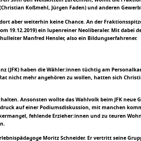
(Christian Koßmehl, Jürgen Faden) und anderen Gewerbl
 dort aber weiterhin keine Chance. An der Fraktionsspit
om 19.12.2019) ein lupenreiner Neoliberaler. Mit dabei d
ulleiter Manfred Hensler, also ein Bildungserfahrener.
anz (JFK) haben die Wähler:innen tüchtig am Personalka
at nicht mehr angehören zu wollen, hatten sich Christine
halten. Ansonsten wollte das Wahlvolk beim JFK neue Ges
Eindruck auf einer Podiumsdiskussion, mit manchen ko
ermangel, fehlende Erzieher:innen und zu teuren Wohnr
n.
Erlebnispädagoge Moritz Schneider. Er vertritt seine Gr