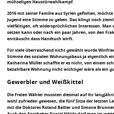
mühseligen Haustürwahlkampf.
2016 mit seiner Familie aus Syrien geflohen, möcht
Jugend eine Stimme zu geben. Das klingt noch zieml
vielfältigen, oft widersprüchlichen Interessen. Man
setzen kann oder nach ein paar Jahren, von den Fr
enttäuscht dass Handtuch wirft.
Für viele überraschend nicht gewählt wurde Winfried
Stimme des sozialen Wohnungsbaus ja eigentlich ei
Katharina Müller schaffte er es nicht, von einem sc
bezahlbare Wohnung nicht wichtiger wäre als ein gu
Gewerbler und Weißkittel
Die Freien Wähler mussten diesmal auf ihr langjähri
wohl zufrieden gewesen, die fünf Sitze der letzten 
mit die Doktores Roland Ballier und Simone Brunner i
Auch den Apotheker Daniel Hölzle darf man im weite