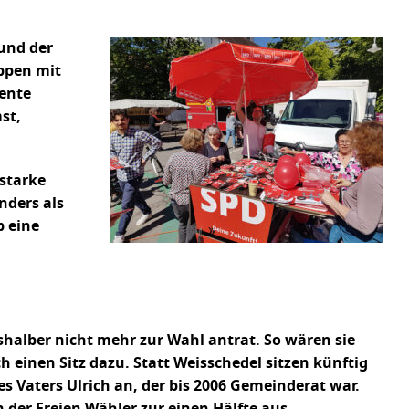
 und der
uppen mit
zente
st,
tstarke
nders als
b eine
shalber nicht mehr zur Wahl antrat. So wären sie
 einen Sitz dazu. Statt Weisschedel sitzen künftig
es Vaters Ulrich an, der bis 2006 Gemeinderat war.
 der Freien Wähler zur einen Hälfte aus