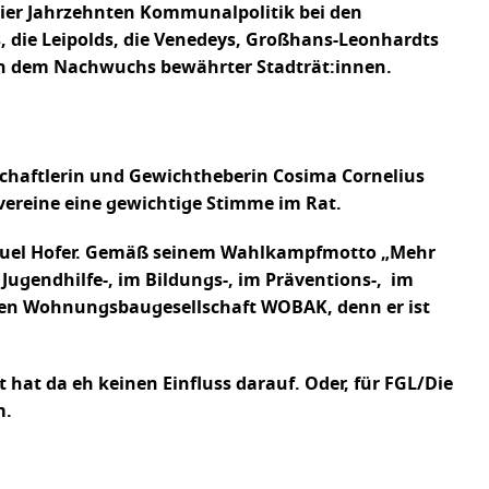
h vier Jahrzehnten Kommunalpolitik bei den
, die Leipolds, die Venedeys, Großhans-Leonhardts
uen dem Nachwuchs bewährter Stadträt:innen.
nschaftlerin und Gewichtheberin Cosima Cornelius
vereine eine gewichtige Stimme im Rat.
 Samuel Hofer. Gemäß seinem Wahlkampfmotto „Mehr
gendhilfe-, im Bildungs-, im Präventions-, im
schen Wohnungsbaugesellschaft WOBAK, denn er ist
hat da eh keinen Einfluss darauf. Oder, für FGL/Die
m.