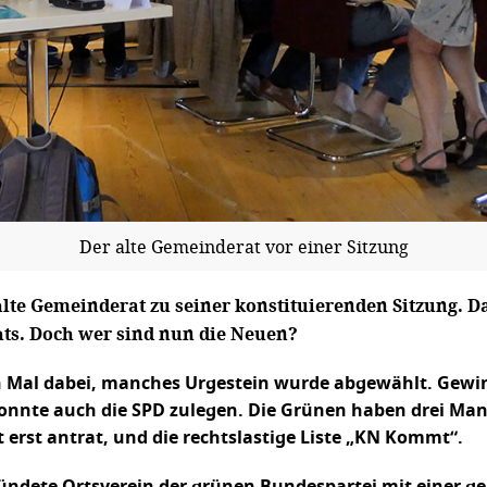
Der alte Gemeinderat vor einer Sitzung
hlte Gemeinderat zu seiner konstituierenden Sitzung. 
chts. Doch wer sind nun die Neuen?
en Mal dabei, manches Urgestein wurde abgewählt. Gewi
nte auch die SPD zulegen. Die Grünen haben drei Manda
 erst antrat, und die rechtslastige Liste „KN Kommt“.
ründete Ortsverein der grünen Bundespartei mit einer g