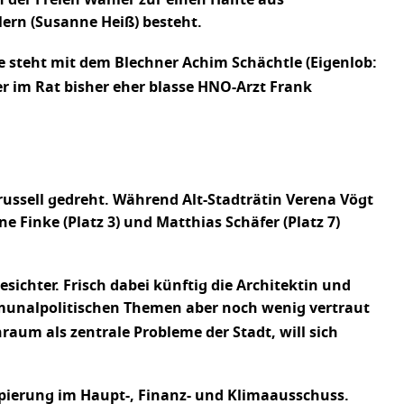
ern (Susanne Heiß) besteht.
ze steht mit dem Blechner Achim Schächtle (Eigenlob:
er im Rat bisher eher blasse HNO-Arzt Frank
russell gedreht. Während Alt-Stadträtin Verena Vögt
 Finke (Platz 3) und Matthias Schäfer (Platz 7)
ichter. Frisch dabei künftig die Architektin und
mmunalpolitischen Themen aber noch wenig vertraut
aum als zentrale Probleme der Stadt, will sich
uppierung im Haupt-, Finanz- und Klimaausschuss.