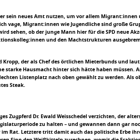
e er sein neues Amt nutzen, um vor allem Migrant:innen
ich vage, Migrant:innen wie Jugendliche sind große Gr
 wird sehen, ob der junge Mann hier für die SPD neue Ak
aktionskolleg:innen und den Machtstrukturen ausgebrem
 Kropp, der als Chef des örtlichen Mieterbunds und lau
ne starke Hausmacht hinter sich hätte haben müssen. A
hlechten Listenplatz nach oben gewählt zu werden. Als o
tes Steak.
ges Zugpferd Dr. Ewald Weisschedel verzichten, der alter
Legislaturperiode zu halten – und gewannen dann gar noch
m Rat. Letztere tritt damit auch das politische Erbe ihr
ren Sinn den Weißkitteln zurechnen, womit die Fraktion