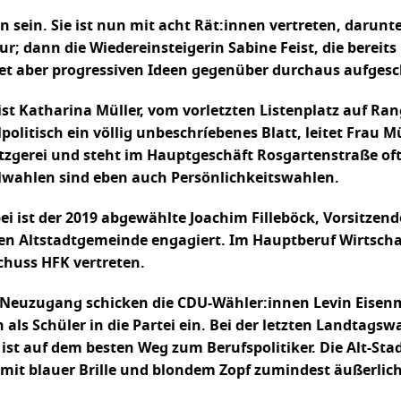
 sein. Sie ist nun mit acht Rät:innen vertreten, darunte
 dann die Wiedereinsteigerin Sabine Feist, die bereits 
biet aber progressiven Ideen gegenüber durchaus aufgesc
ist Katharina Müller, vom vorletzten Listenplatz auf Ra
litisch ein völlig unbeschríebenes Blatt, leitet Frau 
tzgerei und steht im Hauptgeschäft Rosgartenstraße oft 
ahlen sind eben auch Persönlichkeitswahlen.
ei ist der 2019 abgewählte Joachim Filleböck, Vorsitzen
en Altstadtgemeinde engagiert. Im Hauptberuf Wirtschaf
huss HFK vertreten.
 Neuzugang schicken die CDU-Wähler:innen Levin Eisenman
 als Schüler in die Partei ein. Bei der letzten Landtags
 ist auf dem besten Weg zum Berufspolitiker. Die Alt-S
mit blauer Brille und blondem Zopf zumindest äußerlich e