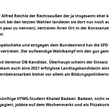
Alfred Reichle der Rechtsaußen der ja insgesamt eher 
h bei den letzten Wahlen landeten sie dort nur noch au
in paar zu nennen), vertraten ihren Ort in der Konstan
at.
Ampelschelte und entgegen dem Bundestrend hat die SPD
t vertreten. Der aufwendige Wahlkampf mit den gut gem
 dereinst OB-Kandidat. Überhaupt scheint der Einsatz 
bekam auch eine 2021 erfolglose Landtagskandidatin ein
nbeiratsarbeit bisher vor allem als Bildungspolitikerin 
d künftige HTWG-Student Khaled Badawi. Badawi, nicht
gagiert, jobbte auf dem Wochenmarkt und als Pizzakurie