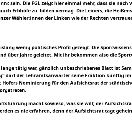
spannt sein. Die FGL zeigt hier einmal mehr, dass sie nac
auch Erbhöfe zu bilden vermag: Die Leiners, die Heißens
tanzer Wähler:innen der Linken wie der Rechten vertra
slang wenig politisches Profil gezeigt. Die Sportwisse
nd über Jahre geleitet. Mit ihr bekommen also die Sport
r lange tätig war, gänzlich unbeschriebenes Blatt ist
darf der Lehramtsanwärter seine Fraktion künftig im Ju
 ist Hofers Nominierung für den Aufsichtsrat der städti
orgetreten.
führung macht sowieso, was sie will; der Aufsichtsrat 
rden es nie erfahren, denn der Aufsichtsrat tagt gehei