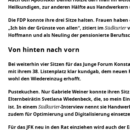
Heilkundigen, zur anderen Hälfte aus Handwerkern 
Die FDP konnte ihre drei Sitze halten. Frauen haben
Südkurier
„Ich bin der Grünste von allen“, zitiert im
v
Hoffmann und als Neuling der pensionierte Berufssch
Von hinten nach vorn
Bei weiterhin vier Sitzen für das Junge Forum Konst
mit ihrem 38. Listenplatz klar kundgab, dem neuen R
wohl den Wiedereinzug erhofft.
Pustekuchen. Nur Gabriele Weiner konnte ihren Sitz 
Elternbeirätin Svetlana Wiedenbeck, die, so mein 
Südkurier
ist. In einem
-Interview nennt sie Handwerk
zudem für Optimierung und Digitalisierung einsetze
Für das JFK neu in den Rat einziehen wird auch der 