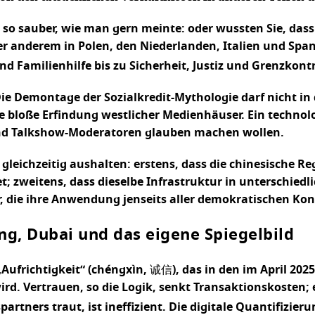
t so sauber, wie man gern meinte: oder wussten Sie, dass
er anderem in Polen, den Niederlanden, Italien und Span
 Familienhilfe bis zu Sicherheit, Justiz und Grenzkontr
 Die Demontage der Sozialkredit-Mythologie darf nicht in 
ne bloße Erfindung westlicher Medienhäuser. Ein technol
 und Talkshow-Moderatoren glauben machen wollen.
e gleichzeitig aushalten: erstens, dass die chinesische
et; zweitens, dass dieselbe Infrastruktur in unterschied
er, die ihre Anwendung jenseits aller demokratischen Kon
g, Dubai und das eigene Spiegelbild
ufrichtigkeit“ (chéngxìn, 诚信), das in den im April 2025
rd. Vertrauen, so die Logik, senkt Transaktionskosten; 
artners traut, ist ineffizient. Die digitale Quantifizie