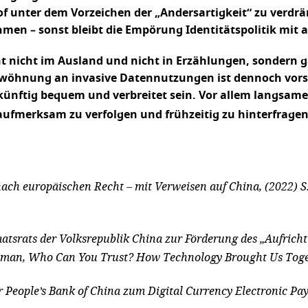
 unter dem Vorzeichen der „Andersartigkeit“ zu verdr
men – sonst bleibt die Empörung Identitätspolitik mit 
cht nicht im Ausland und nicht in Erzählungen, sondern 
öhnung an invasive Datennutzungen ist dennoch vorste
 künftig bequem und verbreitet sein. Vor allem langsa
aufmerksam zu verfolgen und frühzeitig zu hinterfragen
nach europäischen Recht – mit Verweisen auf China, (2022) S.
Staatsrats der Volksrepublik China zur Förderung des „Aufrich
otsman, Who Can You Trust? How Technology Brought Us Toge
r People’s Bank of China zum Digital Currency Electronic Pa