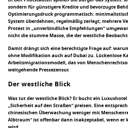
sondern für günstigere Kredite und bevorzugte Behö
Optimierungsdruck programmatisch: minimalistische
System überdehnen, regelmäßig zerlegt; mehrere Ver
Protest in „unverbindliche Empfehlungen“ umgewandel
nicht die stumme Masse, die der westliche Beobachte
Damit drängt sich eine berechtigte Frage auf: waru
ohne Modifikation auch auf Dubai zu. Lückenlose K
Arbeitsmigrationsmodell, das von Menschenrechtsorg
weitgehende Pressezensur.
Der westliche Blick
Was tut der westliche Blick? Er bucht ein Luxushotel
„Sicherheit auf den Straßen“ preisen. Eine entsprech
chinesischen Überwachung weniger mit Menschenrechte
Albtraum“ ist offenbar dann inakzeptabel, wenn er 
wird.