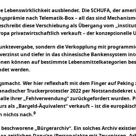
ene Lebenswirklichkeit ausblendet. Die SCHUFA, der ame
ngsprämie nach Telematik-Box – all das sind Mechanism
chreibt diese Verschiebung als Übergang vom „instituti
ropa privatwirtschaftlich verkauft – der konzeptionelle U
e Punktevergabe, sondern die Verkopplung mit programmie
rzinst und tiefer in das chinesische Bankensystem int
nen können auf bestimmte Lebensmittelkategorien bes
ändet werden.
ngsmacht. Wer hier reflexhaft mit dem Finger auf Peking z
nadischer Truckerprotestler 2022 per Notstandsdekret u
le ihrer „Fehlverwendung“ zurückgefordert wurden. Pr
kurs als „Bargeld-Äquivalent“ verkauft – ist die europäi
9
n nichts nach.
beschworene „Bürgerarchiv“. Ein solches Archiv existiert 