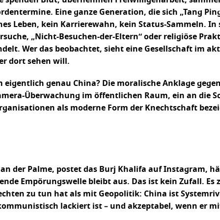
rdentermine. Eine ganze Generation, die sich „Tang Ping
s Leben, kein Karrierewahn, kein Status-Sammeln. In s
suche, „Nicht-Besuchen-der-Eltern“ oder religiöse Prak
t. Wer das beobachtet, sieht eine Gesellschaft im akti
r dort sehen will.
m eigentlich genau China? Die moralische Anklage gegen
amera-Überwachung im öffentlichen Raum, ein an die Sc
anisationen als moderne Form der Knechtschaft bezeich
 an der Palme, postet das Burj Khalifa auf Instagram, hä
ende Empörungswelle bleibt aus. Das ist kein Zufall. Es z
n zu tun hat als mit Geopolitik: China ist Systemrivale
kommunistisch lackiert ist – und akzeptabel, wenn er m