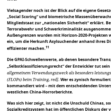
Vielsagender noch ist der Blick auf die eigene Geset
„Social Scoring“ und biometrische Massenüberwachung 
Mitgliedstaat zur „nationalen Sicherheit“ erklärt. 
Terrorabwehr und Schwerkriminalität ausgenommen; 
Außengrenzen wurden mit Horizon-2020-Projekten wi
ein, um die Herkunft Asylsuchender anhand ihres Di
11
effizienter machen.
Die GPAI-Schwellenwerte, ab denen besondere Transp
„Selbstklassifizierungsrecht“ der Entwickler tut sei
allgemeinem Verwendungszweck als besonders leistungsst
(FLOPs) beim Training, red]
. Wer es zynisch formuliert
kommandiert wird – mit dem entscheidenden Unterschi
westlichen China-Horrorberichte.
Was sich hier zeigt, ist nicht die Unschuld Chinas,
Sozialkreditsystem hat im öffentlichen Diskurs der 