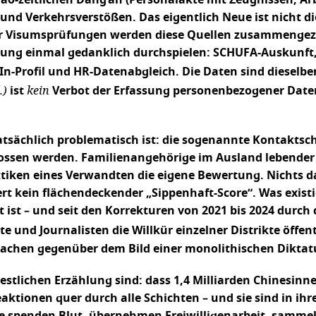
ao-zeitlichen Dang’an (Personalakte mit Zeugnissen, Ar
nd Verkehrsverstößen. Das eigentlich Neue ist nicht die
r Visumsprüfungen werden diese Quellen zusammengezog
bung einmal gedanklich durchspielen: SCHUFA-Auskunft,
In-Profil und HR-Datenabgleich. Die Daten sind dieselben
.)
kein
ist
Verbot der Erfassung personenbezogener Daten
tsächlich problematisch ist: die sogenannte Kontaktsch
ssen werden. Familienangehörige im Ausland lebender R
ktiken eines Verwandten die eigene Bewertung. Nichts dav
iert kein flächendeckender „Sippenhaft-Score“. Was existi
ist – und seit den Korrekturen von 2021 bis 2024 durch
und Journalisten die Willkür einzelner Distrikte öffen
achen gegenüber dem Bild einer monolithischen Diktatur
tlichen Erzählung sind: dass 1,4 Milliarden Chinesinne
aktionen quer durch alle Schichten – und sie sind in i
 sie spenden Blut, übernehmen Freiwilligenarbeit, samm