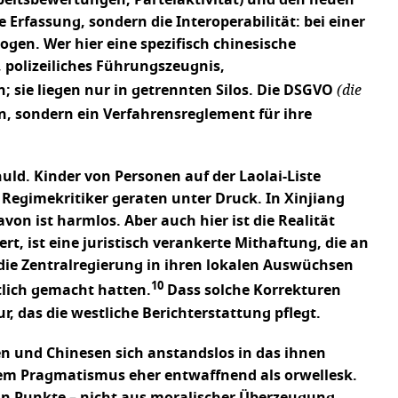
beitsbewertungen, Parteiaktivität) und den neuen
 Erfassung, sondern die Interoperabilität: bei einer
en. Wer hier eine spezifisch chinesische
 polizeiliches Führungszeugnis,
(die
; sie liegen nur in getrennten Silos. Die DSGVO
, sondern ein Verfahrensreglement für ihre
uld. Kinder von Personen auf der Laolai-Liste
egimekritiker geraten unter Druck. In Xinjiang
on ist harmlos. Aber auch hier ist die Realität
ert, ist eine juristisch verankerte Mithaftung, die an
 die Zentralregierung in ihren lokalen Auswüchsen
10
tlich gemacht hatten.
Dass solche Korrekturen
, das die westliche Berichterstattung pflegt.
n und Chinesen sich anstandslos in das ihnen
hrem Pragmatismus eher entwaffnend als orwellesk.
eln Punkte – nicht aus moralischer Überzeugung,