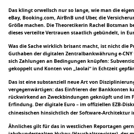
Das klingt orwellsch nur so lange, wie man die eig
eBay, Booking.com, AirBnB und Uber, die Versicheru
Größe machen. Die Theoretikerin Rachel Botsman bes
dieses verteilte Vertrauen staatlich gebündelt, in Eu
Was die Sache wirklich brisant macht, ist nicht di
Guthaben der digitalen Zentralbankwährung e-CNY ve
sich Zahlungen an Bedingungen knüpfen: Subventio
gekoppelt und Konten von „laolai“ in Echtzeit gepf
Das ist eine substanziell neue Art von Disziplinieru
vergegenwärtigen: das Einfrieren der Bankkonten ka
rückwirkend an Zweckbindungen geknüpft und im Fal
Erfindung. Der digitale Euro – im offiziellen EZB-Dis
chinesischen hinsichtlich der Software-Architektur i
Ähnliches gilt für das in westlichen Reportagen gern 