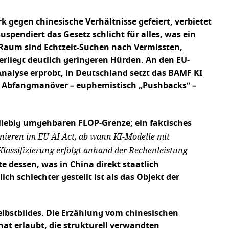
rk gegen chinesische Verhältnisse gefeiert, verbietet
spendiert das Gesetz schlicht für alles, was ein
en Raum sind Echtzeit-Suchen nach Vermissten,
liegt deutlich geringeren Hürden. An den EU-
alyse erprobt, in Deutschland setzt das BAMF KI
oll Abfangmanöver – euphemistisch „Pushbacks“ –
eliebig umgehbaren FLOP-Grenze; ein faktisches
inieren im EU AI Act, ab wann KI-Modelle mit
lassifizierung erfolgt anhand der Rechenleistung
nte dessen, was in China direkt staatlich
h schlechter gestellt ist als das Objekt der
Selbstbildes. Die Erzählung vom chinesischen
hat erlaubt, die strukturell verwandten