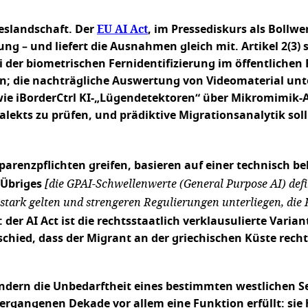
EU AI Act
zeslandschaft. Der
, im Pressediskurs als Bollwe
– und liefert die Ausnahmen gleich mit. Artikel 2(3) su
Bei der biometrischen Fernidentifizierung im öffentlich
die nachträgliche Auswertung von Videomaterial unter
e iBorderCtrl KI-„Lügendetektoren“ über Mikromimik-An
alekts zu prüfen, und prädiktive Migrationsanalytik s
arenzpflichten greifen, basieren auf einer technisch b
[die GPAI-Schwellenwerte (General Purpose AI) def
n Übriges
ark gelten und strengeren Regulierungen unterliegen, die K
: der AI Act ist die rechtsstaatlich verklausulierte Varia
ed, dass der Migrant an der griechischen Küste rechtlic
 sondern die Unbedarftheit eines bestimmten westlichen 
vergangenen Dekade vor allem eine Funktion erfüllt: sie 