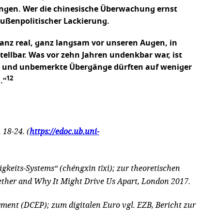
ängen. Wer die chinesische Überwachung ernst
außenpolitischer Lackierung.
ganz real, ganz langsam vor unseren Augen, in
llbar. Was vor zehn Jahren undenkbar war, ist
me und unbemerkte Übergänge dürften auf weniger
12
.“
 18-24. (
https://edoc.ub.uni-
tigkeits-Systems“ (chéngxìn t
ǐxì); zur theoretischen
ther and Why It Might Drive Us Apart, London 2017.
yment (DCEP); zum digitalen Euro vgl. EZB, Bericht zur