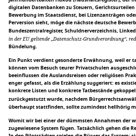
jahrhundertealten Hukou (Haushaltsregister), der m
digitalen Datenbanken zu Steuern, Gerichtsurteilen u
Bewerbung im Staatsdienst, bei Lizenzanträgen ode
Perversion sieht, möge die nächste deutsche Bewer
Bundeszentralregister, Schuldnerverzeichnis, Linked
in der EU geltende „Datenschutz-Grundverordnung“, red
Bündelung.
Ein Punkt verdient gesonderte Erwähnung, weil er ta
können vom Besuch teurer Privatschulen ausgeschlo
beeinflussen die Auslandsreisen oder religiösen Pra
enger gefasst, als die Erzählung suggeriert: es exist
konkrete Listen und konkrete Tatbestände gekoppelt 
zurückgestutzt wurde, nachdem Bürgerrechtsanwälte 
überhaupt stattfinden, sollte zumindest hellhörig m
Womit wir bei einer der dümmsten Annahmen der wes
zugewiesene System fügen. Tatsächlich gehen die Re
In den Pilotstädten spielen die Bürger das System: