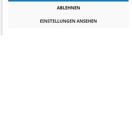
ABLEHNEN
EINSTELLUNGEN ANSEHEN
COOKIES VERWALTEN
NETIQUETTE
IMPRESSUM
DATENSCHUTZ