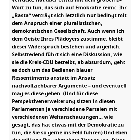
verrückt, hat aber etwas mit dem großen D-
Wort zu tun, das sich auf Emokratie reimt. Ihr
„Basta“ verträgt sich letztlich nur bedingt mit
dem Anspruch einer pluralistischen,
demokratischen Gesellschaft. Auch wenn ich
dem Geiste Ihres Plädoyers zustimme, bleibt
dieser Widerspruch bestehen und ärgerlich.
Selbstredend führt sich eine Diskussion, wie
sie die Kreis-CDU betreibt, ab absurdum, geht
es doch um das Bedienen blauer
Ressentiments anstatt im Ansatz
nachvollziehbarer Argumente – und eventuell
mag es diese geben. (Und für diese
Perspektivenerweiterung sitzen in diesen
Parlamenten ja verschiedene Parteien mit
verschiedenen Weltanschauungen… wie
gesagt, das hat etwas mit der Demokratie zu
tun, die Sie so gerne ins Feld führen) Und eben