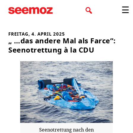
Zum
☰
Inhalt
springen
FREITAG, 4. APRIL 2025
„ …das andere Mal als Farce“:
Seenotrettung à la CDU
Seenotrettung nach den