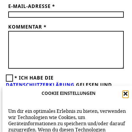
E-MAIL-ADRESSE
*
KOMMENTAR
*
*
ICH HABE DIE
DATENSCHUTZERKLÄRUNG
GELESEN UND
AKZEPTIERE DIESE.
WIR FREUEN UNS ÜBER
COOKIE EINSTELLUNGEN
DEINEN KOMMENTAR ZUM BEITRAG!
BEACHTE BITTE UNSERE
NETIQUETTE
ZUM
Um dir ein optimales Erlebnis zu bieten, verwenden
MITEINANDER AUF UNSERER SEITE.
wir Technologien wie Cookies, um
Geräteinformationen zu speichern und/oder darauf
zuzugreifen. Wenn du diesen Technologien