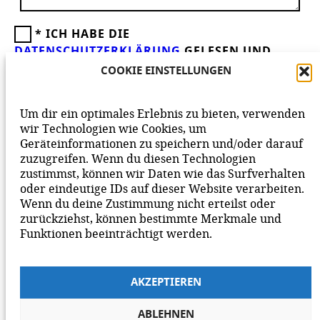
*
ICH HABE DIE
DATENSCHUTZERKLÄRUNG
GELESEN UND
AKZEPTIERE DIESE.
WIR FREUEN UNS ÜBER
COOKIE EINSTELLUNGEN
DEINEN KOMMENTAR ZUM BEITRAG!
BEACHTE BITTE UNSERE
NETIQUETTE
ZUM
Um dir ein optimales Erlebnis zu bieten, verwenden
MITEINANDER AUF UNSERER SEITE.
wir Technologien wie Cookies, um
Geräteinformationen zu speichern und/oder darauf
zuzugreifen. Wenn du diesen Technologien
zustimmst, können wir Daten wie das Surfverhalten
oder eindeutige IDs auf dieser Website verarbeiten.
Wenn du deine Zustimmung nicht erteilst oder
zurückziehst, können bestimmte Merkmale und
Funktionen beeinträchtigt werden.
AKZEPTIEREN
ABLEHNEN