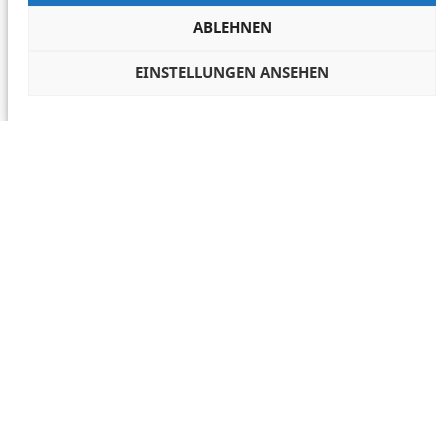
ABLEHNEN
EINSTELLUNGEN ANSEHEN
COOKIES VERWALTEN
NETIQUETTE
IMPRESSUM
DATENSCHUTZ