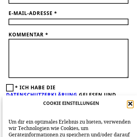
E-MAIL-ADRESSE
*
KOMMENTAR
*
*
ICH HABE DIE
DATENSCHUTZERKLÄRUNG
GELESEN UND
AKZEPTIERE DIESE.
WIR FREUEN UNS ÜBER
COOKIE EINSTELLUNGEN
DEINEN KOMMENTAR ZUM BEITRAG!
BEACHTE BITTE UNSERE
NETIQUETTE
ZUM
Um dir ein optimales Erlebnis zu bieten, verwenden
MITEINANDER AUF UNSERER SEITE.
wir Technologien wie Cookies, um
Geräteinformationen zu speichern und/oder darauf