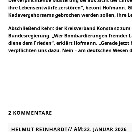
Die verpflichtende Musterung sei aus Sicht der Linke
ihre Lebensentwürfe zerstören“, betont Hofmann. Gle
Kadavergehorsams gebrochen werden sollen, ihre Leib
Abschließend kehrt der Kreisverband Konstanz zum 
Bundesregierung. „Wer Bombardierungen fremder Län
diene dem Frieden“, erklärt Hofmann. „Gerade jetzt
verpflichten uns dazu. Nein – am deutschen Wesen da
2 KOMMENTARE
HELMUT REINHARDT
// AM:
22. JANUAR 2026