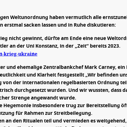
igen Weltunordnung haben vermutlich alle ernstzun
en erstmal sacken lassen und in Ruhe diskutieren:
ieg nicht gewinnt, dürfte am Ende eine neue Weltor
ler an der Uni Konstanz, in der „Zeit“ bereits 2023.
n-krieg-ukraine
r und ehemalige Zentralbankchef Mark Carney, ein Pol
utlichkeit und Klarheit festgestellt
„Wir befinden un
g von der internationalen regelbasierten Ordnung teil
sch durchgesetzt wurden. Und wir wussten, dass das
licher Strenge angewandt wurde.
e Hegemonie insbesondere trug zur Bereitstellung öff
ützung für Rahmen zur Streitbeilegung.
hmen an den Ritualen teil und vermieden es weitgehend