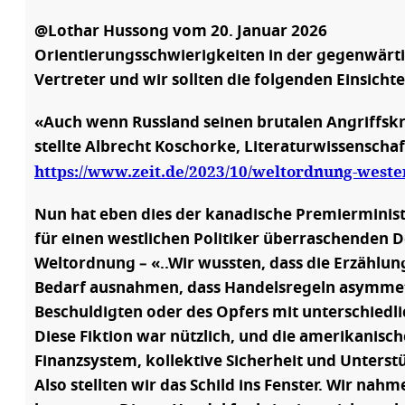
@Lothar Hussong vom 20. Januar 2026
Orientierungsschwierigkeiten in der gegenwärt
Vertreter und wir sollten die folgenden Einsicht
«Auch wenn Russland seinen brutalen Angriffskr
stellte Albrecht Koschorke, Literaturwissenschaft
https://www.zeit.de/2023/10/weltordnung-weste
Nun hat eben dies der kanadische Premierministe
für einen westlichen Politiker überraschenden De
Weltordnung
– «..Wir wussten, dass die Erzählun
Bedarf ausnahmen, dass Handelsregeln asymmetri
Beschuldigten oder des Opfers mit unterschied
Diese Fiktion war nützlich, und die amerikanisch
Finanzsystem, kollektive Sicherheit und Unterst
Also stellten wir das Schild ins Fenster. Wir na