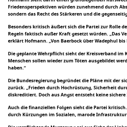
Hofmann sieht darin einen grundlegenden Kurswechs
Friedensperspektiven würden zunehmend durch Absc
sondern das Recht des Stärkeren und die gegenseiti
Besonders kritisch äußert sich die Partei zur Rolle 
Regeln faktisch außer Kraft gesetzt würden. „Das Ver
erklärt Hofmann. „Von Baerbock über Wadephul bis Me
Die geplante Wehrpflicht sieht der Kreisverband im
Menschen sollen wieder zum Töten ausgebildet werde
haben.“
Die Bundesregierung begründet die Pläne mit der s
zurück. „Frieden durch Hochrüstung, Sicherheit durch
diskreditiert. Doch aus Angst entsteht keine sichere
Auch die finanziellen Folgen sieht die Partei kritis
durch Kürzungen im Sozialen, marode Infrastruktur