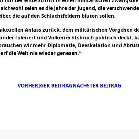
n nur der erste Schritt in einen militärischen Zwangsdie
ichwohl seien es die Jahre der Jugend, die verschwendet 
er, die auf den Schlachtfeldern bluten sollen.
aktuellen Anlass zurück: dem militärischen Vorgehen d
der toleriert und Völkerrechtsbruch politisch deckt, 
 brauchen wir mehr Diplomatie, Deeskalation und Abrüs
rf die Welt nie wieder genesen.“
VORHERIGER BEITRAG
NÄCHSTER BEITRAG