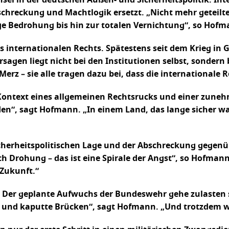
el in der deutschen Außen- und Sicherheitspolitik. I
hreckung und Machtlogik ersetzt. „Nicht mehr geteilte
ge Bedrohung bis hin zur totalen Vernichtung“, so Hofm
des internationalen Rechts. Spätestens seit dem Krieg in 
sagen liegt nicht bei den Institutionen selbst, sondern 
rz – sie alle tragen dazu bei, dass die internationale 
 Kontext eines allgemeinen Rechtsrucks und einer zunehm
n“, sagt Hofmann. „In einem Land, das lange sicher war,
icherheitspolitischen Lage und der Abschreckung gegenü
 Drohung – das ist eine Spirale der Angst“, so Hofmann.
 Zukunft.“
ch. Der geplante Aufwuchs der Bundeswehr gehe zulasten 
 und kaputte Brücken“, sagt Hofmann. „Und trotzdem wir