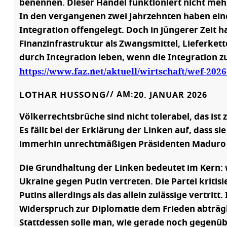
benennen. Dieser Handel funktioniert nicht mehr.
In den vergangenen zwei Jahrzehnten haben eine 
Integration offengelegt. Doch in jüngerer Zeit 
Finanzinfrastruktur als Zwangsmittel, Lieferke
durch Integration leben, wenn die Integration z
https://www.faz.net/aktuell/wirtschaft/wef-20
LOTHAR HUSSONG
// AM:
20. JANUAR 2026
Völkerrechtsbrüche sind nicht tolerabel, das ist 
Es fällt bei der Erklärung der Linken auf, dass s
immerhin unrechtmäßigen Präsidenten Maduro er
Die Grundhaltung der Linken bedeutet im Kern: w
Ukraine gegen Putin vertreten. Die Partei kritis
Putins allerdings als das allein zulässige vertr
Widerspruch zur Diplomatie dem Frieden abträgl
Stattdessen solle man, wie gerade noch gegenübe