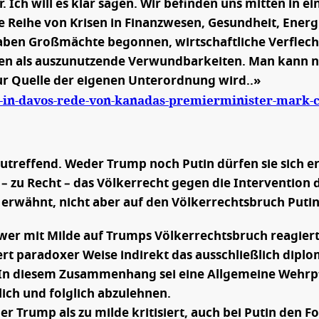
 Ich will es klar sagen. Wir befinden uns mitten in 
Reihe von Krisen in Finanzwesen, Gesundheit, Energi
haben Großmächte begonnen, wirtschaftliche Verflechtu
tten als auszunutzende Verwundbarkeiten. Man kann n
ur Quelle der eigenen Unterordnung wird..»
26-in-davos-rede-von-kanadas-premierminister-mark
zutreffend. Weder Trump noch Putin dürfen sie sich erl
ie – zu Recht – das Völkerrecht gegen die Interventio
wähnt, nicht aber auf den Völkerrechtsbruch Putin
er mit Milde auf Trumps Völkerrechtsbruch reagiert,
iert paradoxer Weise indirekt das ausschließlich dipl
itt. In diesem Zusammenhang sei eine Allgemeine Wehrpf
ich und folglich abzulehnen.
r Trump als zu milde kritisiert, auch bei Putin den