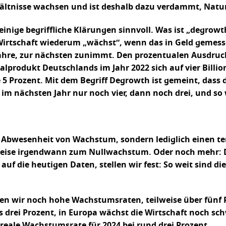
ltnisse wachsen und ist deshalb dazu verdammt, Natur
inige begriffliche Klärungen sinnvoll. Was ist „degrowth
Wirtschaft wiederum „wächst“, wenn das in Geld gemesse
 Jahre, zur nächsten zunimmt. Den prozentualen Ausdru
produkt Deutschlands im Jahr 2022 sich auf vier Billion
5 Prozent. Mit dem Begriff Degrowth ist gemeint, dass d
im nächsten Jahr nur noch vier, dann noch drei, und so 
e Abwesenheit von Wachstum, sondern lediglich einen t
eise irgendwann zum Nullwachstum. Oder noch mehr: D
uf die heutigen Daten, stellen wir fest: So weit sind d
nden wir noch hohe Wachstumsraten, teilweise über fünf 
is drei Prozent, in Europa wächst die Wirtschaft noch sc
 reale Wachstumsrate für 2024 bei rund drei Prozent.