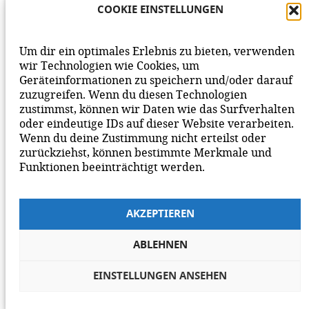
COOKIE EINSTELLUNGEN
sich jeder rituell unterziehen muss, erinnert
mehr an die spanische Inquisition als an eine
Um dir ein optimales Erlebnis zu bieten, verwenden
sachliche und humane Auseinandersetzung
wir Technologien wie Cookies, um
des Einundzwanzigsten Jahrhunderts.
Geräteinformationen zu speichern und/oder darauf
Wer sich dem Narrativ „Israel darf Alles“
zuzugreifen. Wenn du diesen Technologien
entziehen will, und das Überlebensrecht der
zustimmst, können wir Daten wie das Surfverhalten
palästinensischen Menschen der
oder eindeutige IDs auf dieser Website verarbeiten.
Gnadenlosigkeit des rechtsradikalen
Wenn du deine Zustimmung nicht erteilst oder
zurückziehst, können bestimmte Merkmale und
Kriegskabinetts Israels gegenüberstellt, wird
Funktionen beeinträchtigt werden.
in diesem Forum als Antisemit verleumdet.
THOMAS MARTIN
// AM:
6. FEBRUAR 2024
AKZEPTIEREN
Also bitte Herr Trötschel,
ABLEHNEN
ich weiß nicht, was ich von Ihrer Bemerkung
über Protest halten soll, ist für mich eher
EINSTELLUNGEN ANSEHEN
verwirrend.
Ich empfehle Ihnen auf jeden Fall einen