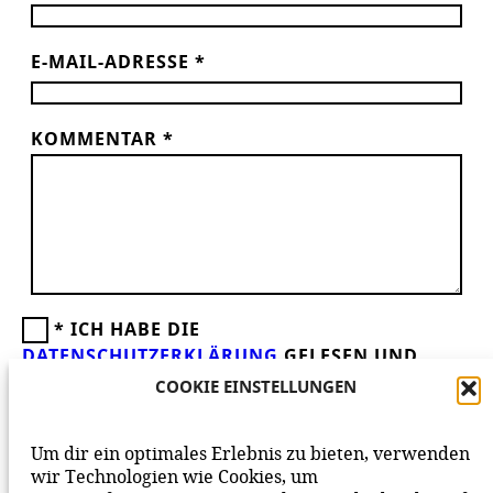
E-MAIL-ADRESSE
*
KOMMENTAR
*
*
ICH HABE DIE
DATENSCHUTZERKLÄRUNG
GELESEN UND
AKZEPTIERE DIESE.
WIR FREUEN UNS ÜBER
COOKIE EINSTELLUNGEN
DEINEN KOMMENTAR ZUM BEITRAG!
BEACHTE BITTE UNSERE
NETIQUETTE
ZUM
Um dir ein optimales Erlebnis zu bieten, verwenden
MITEINANDER AUF UNSERER SEITE.
wir Technologien wie Cookies, um