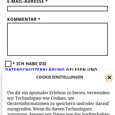
E-MAIL-ADRESSE
*
KOMMENTAR
*
*
ICH HABE DIE
DATENSCHUTZERKLÄRUNG
GELESEN UND
AKZEPTIERE DIESE.
WIR FREUEN UNS ÜBER
COOKIE EINSTELLUNGEN
DEINEN KOMMENTAR ZUM BEITRAG!
BEACHTE BITTE UNSERE
NETIQUETTE
ZUM
Um dir ein optimales Erlebnis zu bieten, verwenden
MITEINANDER AUF UNSERER SEITE.
wir Technologien wie Cookies, um
Geräteinformationen zu speichern und/oder darauf
zuzugreifen. Wenn du diesen Technologien
zustimmst, können wir Daten wie das Surfverhalten