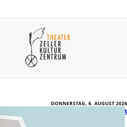
DONNERSTAG, 6. AUGUST 202
Kabarett in Kreuzlin
Festival