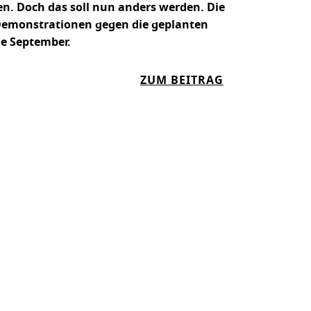
en. Doch das soll nun anders werden. Die
Demonstrationen gegen die geplanten
e September.
:
ZUM BEITRAG
K
O
M
M
T
J
E
T
Z
T
D
I
E