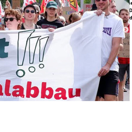
war da nicht in den letzten Woch
Gewerkschaften planen endlich 
Maßnahmen – allerdings erst End