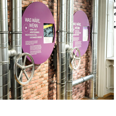
anders?“ zu sehen. Sie wurde vo
Technik, Wirtschaft und Gestalt
Konstanz entwickelt und ist Teil 
Besucher*innen sind eingeladen, 
zu Gegenwart und Zukunft zu ste