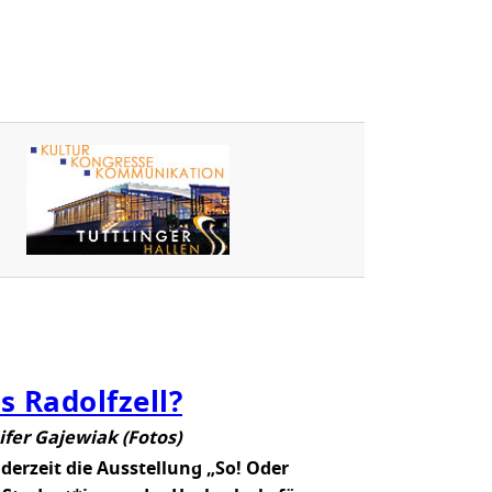
E
T
R
A
N
S
P
O
R
T
R
A
D
-
6
M
s Radolfzell?
I
ifer Gajewiak (Fotos)
E
t derzeit die Ausstellung „So! Oder
T