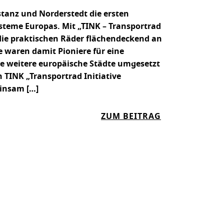
stanz und Norderstedt die ersten
steme Europas. Mit „TINK – Transportrad
die praktischen Räder flächendeckend an
e waren damit Pioniere für eine
ele weitere europäische Städte umgesetzt
 TINK „Transportrad Initiative
insam […]
:
ZUM BEITRAG
Z
E
H
N
J
A
H
R