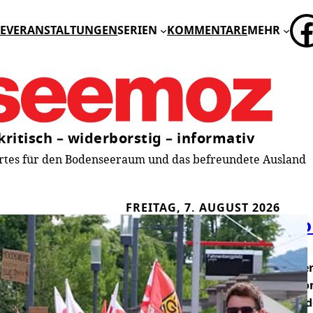
FA
E
VERANSTALTUNGEN
SERIEN
KOMMENTARE
MEHR
kritisch – widerborstig – informativ
tes für den Bodenseeraum und das befreundete Ausland
FREITAG, 7. AUGUST 2026
Kommt jetzt die gr
Von Gesa von Leesen
Bisher hielt sich der Protest geg
Grenzen: Eine einsame Aktion vo
und zwei kleine Kundgebungen de