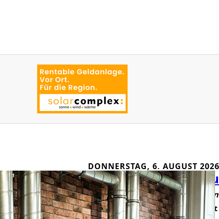
DONNERSTAG, 6. AUGUST 202
Was wird künftig au
Von Julian Waibel (Text) und Jenn
In der Villa Bosch in Radolfzell is