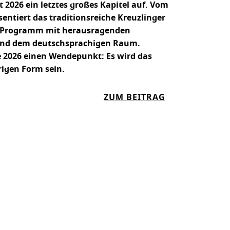
t 2026 ein letztes großes Kapitel auf. Vom
entiert das traditionsreiche Kreuzlinger
in Programm mit herausragenden
 und dem deutschsprachigen Raum.
e 2026 einen Wendepunkt: Es wird das
erigen Form sein.
:
ZUM BEITRAG
K
A
B
A
R
E
T
T
I
N