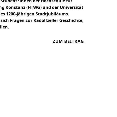
n Student*innen der Hochschule für
S
ung Konstanz (HTWG) und der Universität
Y
des 1200-jährigen Stadtjubiläums.
S
sich Fragen zur Radolfzeller Geschichte,
T
llen.
E
M
:
ZUM BEITRAG
E
W
T
A
I
S
N
W
K
I
R
D
K
Ü
N
F