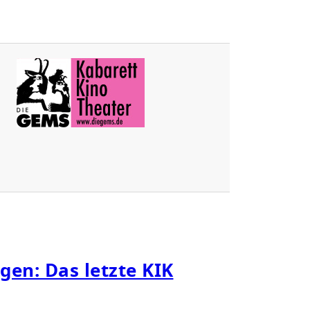
T
I
G
A
U
S
R
A
D
O
L
F
Z
E
L
6
L
gen: Das letzte KIK
?