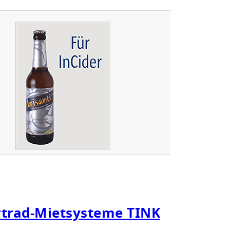
G
R
O
SS
E
D
E
M
O
-
W
E
L
L
E
?
rtrad-Mietsysteme TINK