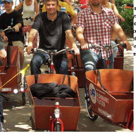
Vor zehn Jahren starteten in Kon
öffentlichen Transportrad-Mietsy
für Alle“ stellten die Kommunen 
Mietstationen bereit. Diese Städt
Entwicklung, die mittlerweile vi
haben. Hierzu eine Mitteilung von
Nachhaltiger Kommunen“: Geme