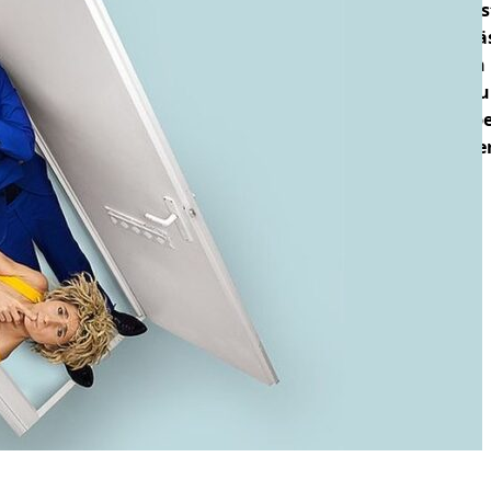
Das KIK-Festival schlägt im Herbs
21. Oktober bis 13. November präs
Kabarettfestival noch einmal e
Künstler:innen aus der Schweiz
Gleichzeitig markiert die Ausgab
letzte KIK-Festival in seiner bish