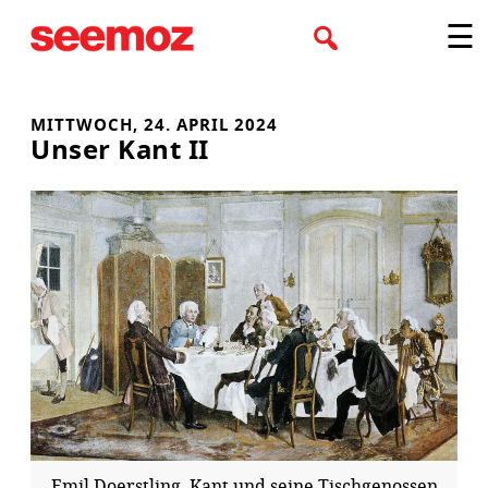
Zum
☰
Inhalt
springen
MITTWOCH, 24. APRIL 2024
Unser Kant II
Emil Doerstling, Kant und seine Tischgenossen