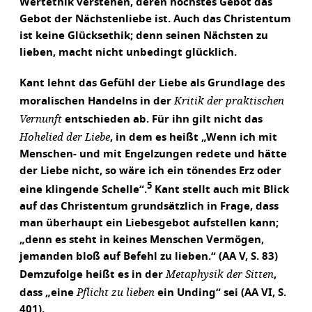
Wertethik verstehen, deren höchstes Gebot das
Gebot der Nächstenliebe ist. Auch das Christentum
ist keine Glücksethik; denn seinen Nächsten zu
lieben, macht nicht unbedingt glücklich.
Kant lehnt das Gefühl der Liebe als Grundlage des
Kritik der praktischen
moralischen Handelns in der
Vernunft
entschieden ab. Für ihn gilt nicht das
Hohelied der Liebe
, in dem es heißt „Wenn ich mit
Menschen- und mit Engelzungen redete und hätte
der Liebe nicht, so wäre ich ein tönendes Erz oder
5
eine klingende Schelle“.
Kant stellt auch mit Blick
auf das Christentum grundsätzlich in Frage, dass
man überhaupt ein Liebesgebot aufstellen kann;
„denn es steht in keines Menschen Vermögen,
jemanden bloß auf Befehl zu lieben.“ (AA V, S. 83)
Metaphysik der Sitten
Demzufolge heißt es in der
,
Pflicht zu lieben
dass „eine
ein Unding“ sei (AA VI, S.
401).