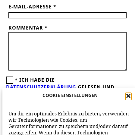
E-MAIL-ADRESSE
*
KOMMENTAR
*
*
ICH HABE DIE
DATENSCHUTZERKLÄRUNG
GELESEN UND
AKZEPTIERE DIESE.
WIR FREUEN UNS ÜBER
COOKIE EINSTELLUNGEN
DEINEN KOMMENTAR ZUM BEITRAG!
BEACHTE BITTE UNSERE
NETIQUETTE
ZUM
Um dir ein optimales Erlebnis zu bieten, verwenden
MITEINANDER AUF UNSERER SEITE.
wir Technologien wie Cookies, um
Geräteinformationen zu speichern und/oder darauf
zuzugreifen. Wenn du diesen Technologien