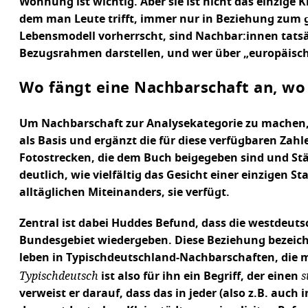
Wohnung ist wichtig. Aber sie ist nicht das einzige 
dem man Leute trifft, immer nur in Beziehung zum g
Lebensmodell vorherrscht, sind Nachbar:innen tatsä
Bezugsrahmen darstellen, und wer über „europäische
Wo fängt eine Nachbarschaft an, wo 
Um Nachbarschaft zur Analysekategorie zu machen, 
als Basis und ergänzt die für diese verfügbaren Zah
Fotostrecken, die dem Buch beigegeben sind und Stä
deutlich, wie vielfältig das Gesicht einer einzigen 
alltäglichen Miteinanders, sie verfügt.
Zentral ist dabei Huddes Befund, dass die westdeu
Bundesgebiet wiedergeben. Diese Beziehung bezeich
leben in Typischdeutschland-Nachbarschaften, die m
Typischdeutsch
s
ist also für ihn ein Begriff, der einen
verweist er darauf, dass das in jeder (also z.B. auch