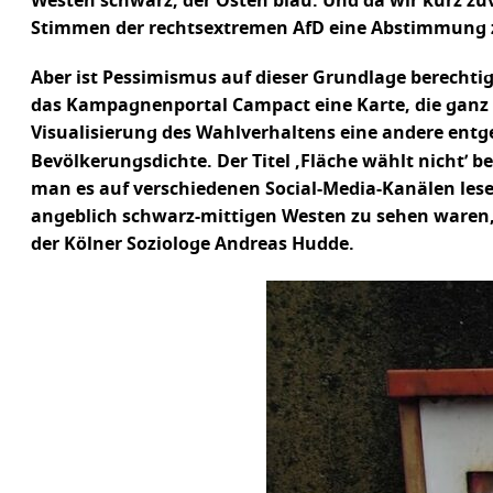
Westen schwarz, der Osten blau. Und da wir kurz zu
Stimmen der rechtsextremen AfD eine Abstimmung z
Aber ist Pessimismus auf dieser Grundlage berechtig
das Kampagnenportal Campact eine Karte, die ganz a
Visualisierung des Wahlverhaltens eine andere entge
Bevölkerungsdichte. Der Titel ‚Fläche wählt nicht’
man es auf verschiedenen Social-Media-Kanälen lesen
angeblich schwarz-mittigen Westen zu sehen waren, 
der Kölner Soziologe Andreas Hudde.