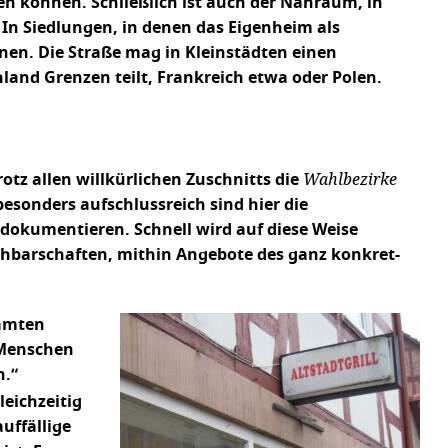
eren können. Schließlich ist auch der Nahraum, in
In Siedlungen, in denen das Eigenheim als
nen. Die Straße mag in Kleinstädten einen
and Grenzen teilt, Frankreich etwa oder Polen.
Wahlbezirke
z allen willkürlichen Zuschnitts die
esonders aufschlussreich sind hier die
dokumentieren. Schnell wird auf diese Weise
Nachbarschaften, mithin Angebote des ganz konkret-
samten
 Menschen
n.“
leichzeitig
uffällige