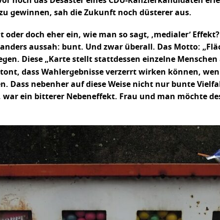
vor noch das Desaster eines CDU-Kanzlerkandidaten erle
u gewinnen, sah die Zukunft noch düsterer aus.
t oder doch eher ein, wie man so sagt, ‚medialer’ Effek
nders aussah: bunt. Und zwar überall. Das Motto: „Fläch
gen. Diese „Karte stellt stattdessen einzelne Menschen 
 betont, dass Wahlergebnisse verzerrt wirken können, we
. Dass nebenher auf diese Weise nicht nur bunte Vielfal
war ein bitterer Nebeneffekt. Frau und man möchte des