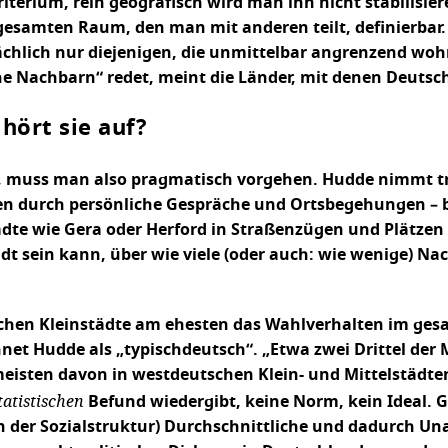
Kriterium, rein geografisch wird man ihn nicht stabilisi
esamten Raum, den man mit anderen teilt, definierbar. 
chlich nur diejenigen, die unmittelbar angrenzend woh
 Nachbarn“ redet, meint die Länder, mit denen Deutschl
hört sie auf?
muss man also pragmatisch vorgehen. Hudde nimmt trot
len durch persönliche Gespräche und Ortsbegehungen – b
dte wie Gera oder Herford in Straßenzügen und Plätzen 
Stadt sein kann, über wie viele (oder auch: wie wenige) 
tschen Kleinstädte am ehesten das Wahlverhalten im ge
net Hudde als „typischdeutsch“. „Etwa zwei Drittel der
eisten davon in westdeutschen Klein- und Mittelstädte
tatistischen
Befund wiedergibt, keine Norm, kein Ideal. G
 in der Sozialstruktur) Durchschnittliche und dadurch Una