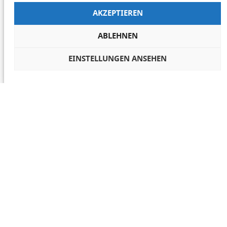
AKZEPTIEREN
ABLEHNEN
EINSTELLUNGEN ANSEHEN
COOKIES VERWALTEN
NETIQUETTE
IMPRESSUM
DATENSCHUTZ