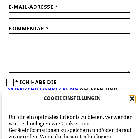
E-MAIL-ADRESSE
*
KOMMENTAR
*
*
ICH HABE DIE
DATENSCHUTZERKLÄRUNG
GELESEN UND
AKZEPTIERE DIESE.
WIR FREUEN UNS ÜBER
COOKIE EINSTELLUNGEN
DEINEN KOMMENTAR ZUM BEITRAG!
BEACHTE BITTE UNSERE
NETIQUETTE
ZUM
Um dir ein optimales Erlebnis zu bieten, verwenden
MITEINANDER AUF UNSERER SEITE.
wir Technologien wie Cookies, um
Geräteinformationen zu speichern und/oder darauf
zuzugreifen. Wenn du diesen Technologien