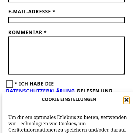
E-MAIL-ADRESSE
*
KOMMENTAR
*
*
ICH HABE DIE
DATENSCHUTZERKLÄRUNG
GELESEN UND
AKZEPTIERE DIESE.
WIR FREUEN UNS ÜBER
COOKIE EINSTELLUNGEN
DEINEN KOMMENTAR ZUM BEITRAG!
BEACHTE BITTE UNSERE
NETIQUETTE
ZUM
Um dir ein optimales Erlebnis zu bieten, verwenden
MITEINANDER AUF UNSERER SEITE.
wir Technologien wie Cookies, um
Geräteinformationen zu speichern und/oder darauf