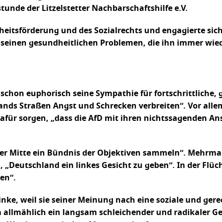
stunde der Litzelstetter Nachbarschaftshilfe e.V.
ndheitsförderung und des Sozialrechts und engagierte sic
 seinen gesundheitlichen Problemen, die ihn immer wie
 schon euphorisch seine Sympathie für fortschrittlich
nds Straßen Angst und Schrecken verbreiten“. Vor allem m
dafür sorgen, „dass die AfD mit ihren nichtssagenden A
der Mitte ein Bündnis der Objektiven sammeln“. Mehrmal
„Deutschland ein linkes Gesicht zu geben“. In der Flüch
en“.
inke, weil sie seiner Meinung nach eine soziale und gerec
m allmählich ein langsam schleichender und radikaler G