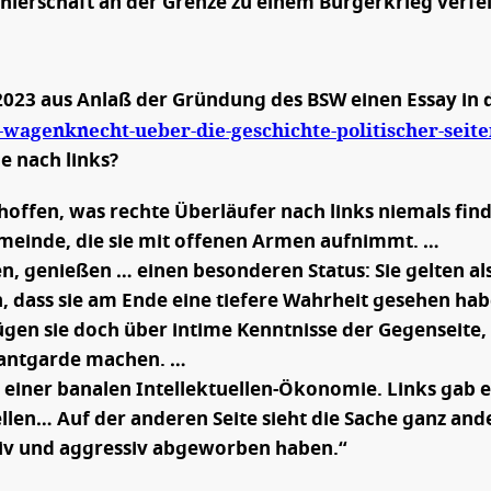
ählerschaft an der Grenze zu einem Bürgerkrieg verfei
2023 aus Anlaß der Gründung des BSW einen Essay in d
ra-wagenknecht-ueber-die-geschichte-politischer-sei
e nach links?
hoffen, was rechte Überläufer nach links niemals fin
meinde, die sie mit offenen Armen aufnimmt. …
n, genießen … einen besonderen Status: Sie gelten als
, dass sie am Ende eine tiefere Wahrheit gesehen hab
en sie doch über intime Kenntnisse der Gegenseite, 
vantgarde machen. …
e einer banalen Intellektuellen-Ökonomie. Links gab 
en… Auf der anderen Seite sieht die Sache ganz ande
tiv und aggressiv abgeworben haben.“