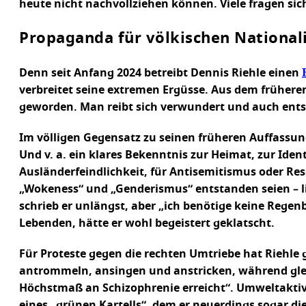
heute nicht nachvollziehen können. Viele fragen sic
Propaganda für völkischen Nationa
Denn seit Anfang 2024 betreibt Dennis Riehle einen
verbreitet seine extremen Ergüsse. Aus dem früheren
geworden. Man reibt sich verwundert und auch entse
Im völligen Gegensatz zu seinen früheren Auffassunge
Und v. a. ein klares Bekenntnis zur Heimat, zur Iden
Ausländerfeindlichkeit, für Antisemitismus oder Res
„Wokeness“ und „Genderismus“ entstanden seien – l
schrieb er unlängst, aber „ich benötige keine Reg
Lebenden, hätte er wohl begeistert geklatscht.
Für Proteste gegen die rechten Umtriebe hat Riehl
antrommeln, ansingen und anstricken, während gleic
Höchstmaß an Schizophrenie erreicht“. Umweltaktivi
eines „grünen Kartells“, dem er neuerdings sogar di