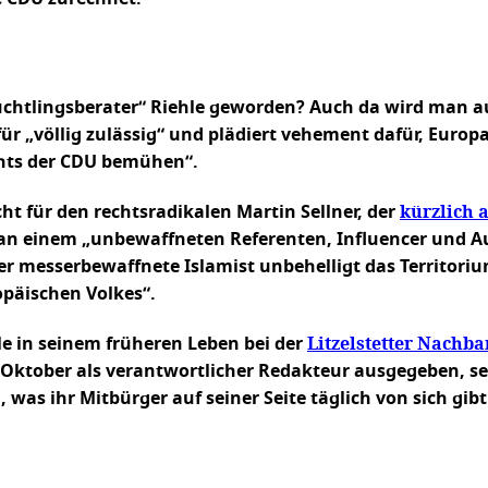
üchtlingsberater“ Riehle geworden? Auch da wird man au
für „völlig zulässig“ und plädiert vehement dafür, Euro
chts der CDU bemühen“.
kürzlich 
ht für den rechtsradikalen Martin Sellner, der
n einem „unbewaffneten Referenten, Influencer und Au
er messerbewaffnete Islamist unbehelligt das Territoriu
opäischen Volkes“.
Litzelstetter Nachba
le in seinem früheren Leben bei der
tte Oktober als verantwortlicher Redakteur ausgegeben, 
as ihr Mitbürger auf seiner Seite täglich von sich gibt