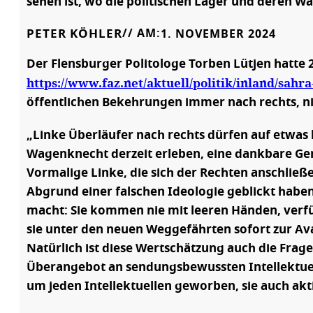
sehen ist, wo die politischen Lager und deren W
PETER KÖHLER
// AM:
1. NOVEMBER 2024
Der Flensburger Politologe Torben Lütjen hatte 
https://www.faz.net/aktuell/politik/inland/sah
öffentlichen Bekehrungen immer nach rechts, ni
„Linke Überläufer nach rechts dürfen auf etwas 
Wagenknecht derzeit erleben, eine dankbare Ge
Vormalige Linke, die sich der Rechten anschließe
Abgrund einer falschen Ideologie geblickt haben
macht: Sie kommen nie mit leeren Händen, verfüg
sie unter den neuen Weggefährten sofort zur A
Natürlich ist diese Wertschätzung auch die Frag
Überangebot an sendungsbewussten Intellektuell
um jeden Intellektuellen geworben, sie auch ak